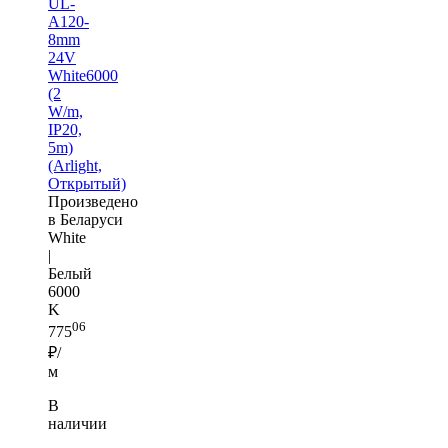
UL-
A120-
8mm
24V
White6000
(2
W/m,
IP20,
5m)
(Arlight,
Открытый)
Произведено
в Беларуси
White
|
Белый
6000
K
06
775
₽/
м
В
наличии