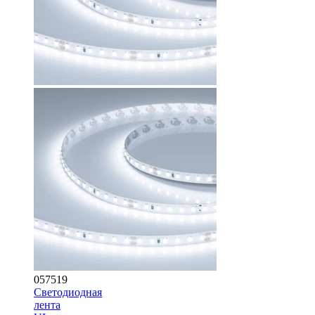
057519
Светодиодная
лента