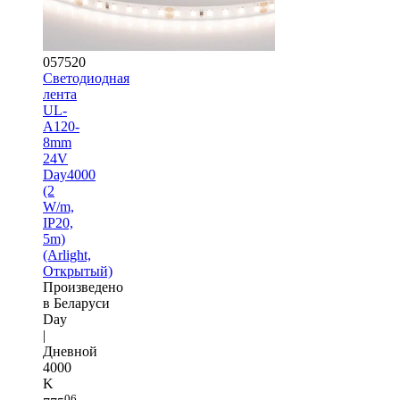
057520
Светодиодная
лента
UL-
A120-
8mm
24V
Day4000
(2
W/m,
IP20,
5m)
(Arlight,
Открытый)
Произведено
в Беларуси
Day
|
Дневной
4000
K
06