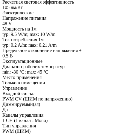
Расчетная световая эффективность
105 лм/Вт
Электрические
Напряжение питания
48 V
Мощность на 1м
typ: 9.5 W/m; max: 10 W/m
Ток потребления 1м
typ: 0.2 A/m; max: 0.21 A/m
Предельное отклонение напряжения ±
0.5 В
Эксплуатационные
Диапазон рабочих температур
min: -30 °C; max: 45 °C
Место применения
Только в помещении
Управление
Входной сигнал
PWM СV (ШИМ по напряжению)
Диммируемый(ая)
Да
Каналы управления
1 CH (1 канал - Mono)
Тип управления
PWM (ШИМ)