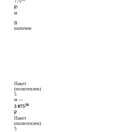
775
₽/
м
В
наличии
Пакет
(полиэтилен)
5
м —
30
3 875
₽
Пакет
(полиэтилен)
5