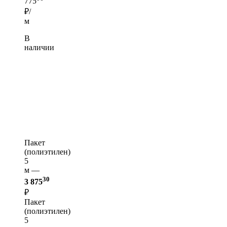
775
₽/
м
В
наличии
Пакет
(полиэтилен)
5
м —
30
3 875
₽
Пакет
(полиэтилен)
5