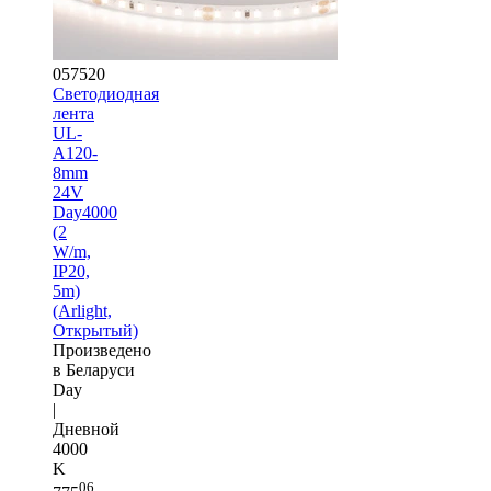
057520
Светодиодная
лента
UL-
A120-
8mm
24V
Day4000
(2
W/m,
IP20,
5m)
(Arlight,
Открытый)
Произведено
в Беларуси
Day
|
Дневной
4000
K
06