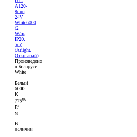
UL-
A120-
8mm
24V
White6000
(2
W/m,
IP20,
5m)
(Arlight,
Открытый)
Произведено
в Беларуси
White
|
Белый
6000
K
06
775
₽/
м
В
наличии