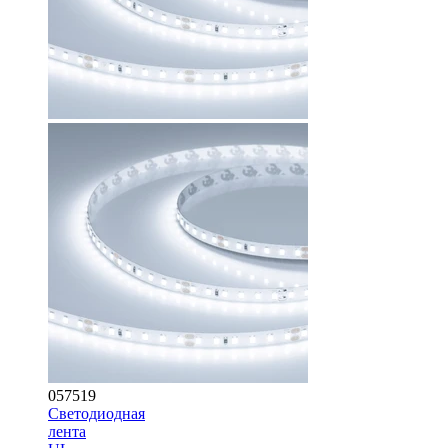
057519
Светодиодная
лента