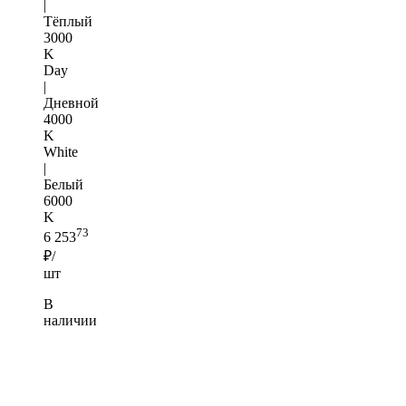
|
Тёплый
3000
K
Day
|
Дневной
4000
K
White
|
Белый
6000
K
73
6 253
₽/
шт
В
наличии