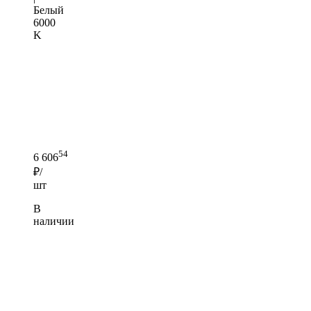
Белый
6000
K
54
6 606
₽/
шт
В
наличии