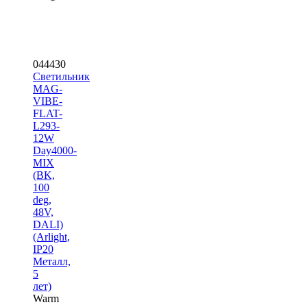
044430
Светильник
MAG-
VIBE-
FLAT-
L293-
12W
Day4000-
MIX
(BK,
100
deg,
48V,
DALI)
(Arlight,
IP20
Металл,
5
лет)
Warm