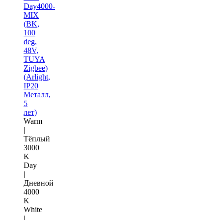
Day4000-
MIX
(BK,
100
deg,
48V,
TUYA
Zigbee)
(Arlight,
IP20
Металл,
5
лет)
Warm
|
Тёплый
3000
K
Day
|
Дневной
4000
K
White
|