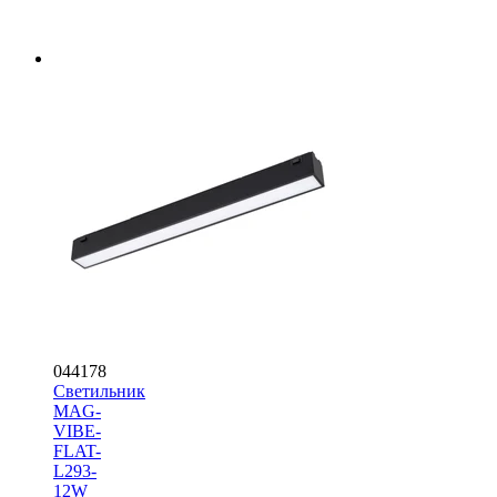
044178
Светильник
MAG-
VIBE-
FLAT-
L293-
12W