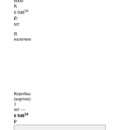
6000
K
59
6 948
₽/
шт
В
наличии
Коробка
(картон)
1
шт —
59
6 948
₽