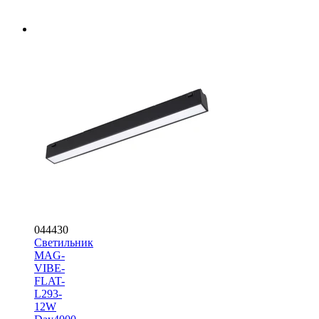
044430
Светильник
MAG-
VIBE-
FLAT-
L293-
12W