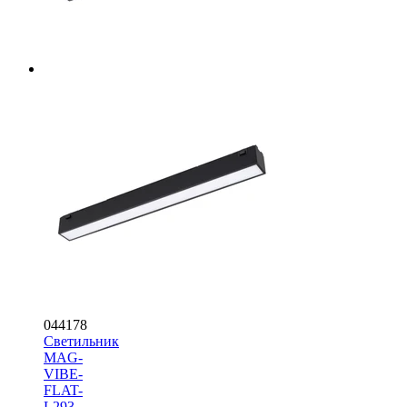
044178
Светильник
MAG-
VIBE-
FLAT-
L293-