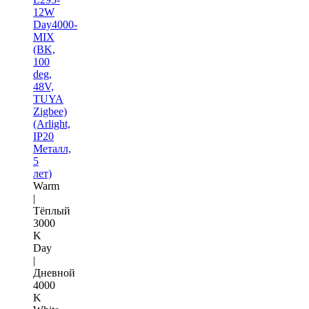
12W
Day4000-
MIX
(BK,
100
deg,
48V,
TUYA
Zigbee)
(Arlight,
IP20
Металл,
5
лет)
Warm
|
Тёплый
3000
K
Day
|
Дневной
4000
K