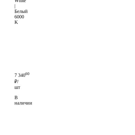
White
|
Белый
6000
K
60
7 340
₽/
шт
В
наличии