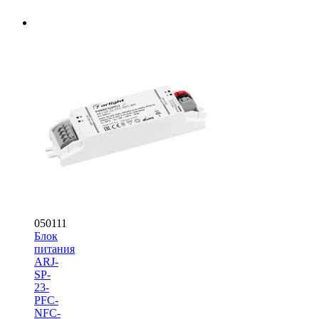
050111
Блок
питания
ARJ-
SP-
23-
PFC-
NFC-