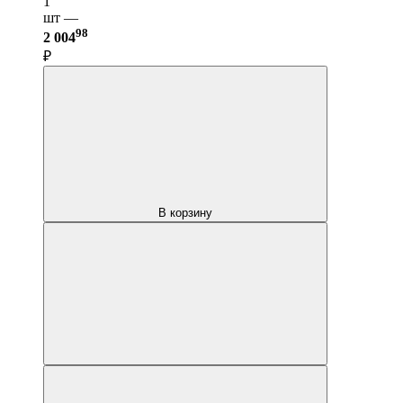
1
шт —
98
2 004
₽
В корзину