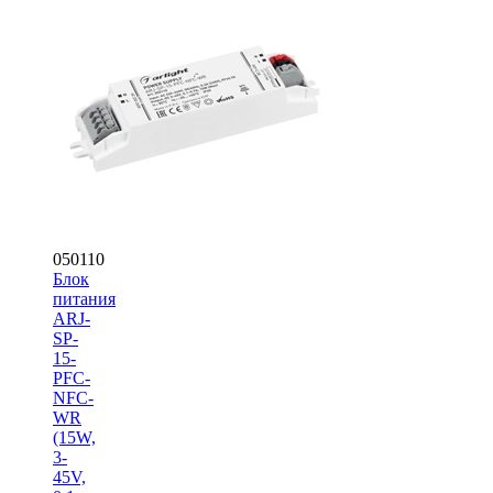
050110
Блок
питания
ARJ-
SP-
15-
PFC-
NFC-
WR
(15W,
3-
45V,