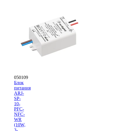
050109
Блок
питания
ARJ-
SP-
10-
PFC-
NFC-
WR
(10W,
3-