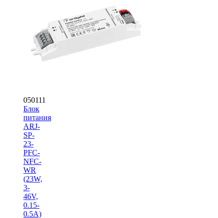
050111
Блок
питания
ARJ-
SP-
23-
PFC-
NFC-
WR
(23W,
3-
46V,
0.15-
0.5A)