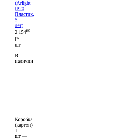
(Arlight,
IP20
Пластик,
5
лет)
60
2 154
₽/
шт
В
наличии
Коробка
(картон)
1
шт —