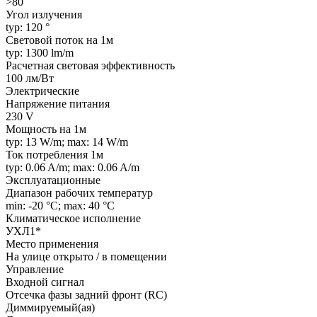
>80
Угол излучения
typ: 120 °
Световой поток на 1м
typ: 1300 lm/m
Расчетная световая эффективность
100 лм/Вт
Электрические
Напряжение питания
230 V
Мощность на 1м
typ: 13 W/m; max: 14 W/m
Ток потребления 1м
typ: 0.06 A/m; max: 0.06 A/m
Эксплуатационные
Диапазон рабочих температур
min: -20 °C; max: 40 °C
Климатическое исполнение
УХЛ1*
Место применения
На улице открыто / в помещении
Управление
Входной сигнал
Отсечка фазы задний фронт (RC)
Диммируемый(ая)