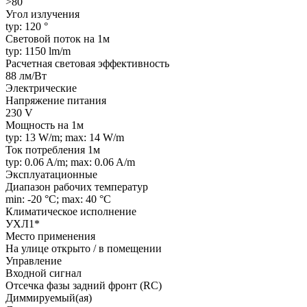
>80
Угол излучения
typ: 120 °
Световой поток на 1м
typ: 1150 lm/m
Расчетная световая эффективность
88 лм/Вт
Электрические
Напряжение питания
230 V
Мощность на 1м
typ: 13 W/m; max: 14 W/m
Ток потребления 1м
typ: 0.06 A/m; max: 0.06 A/m
Эксплуатационные
Диапазон рабочих температур
min: -20 °C; max: 40 °C
Климатическое исполнение
УХЛ1*
Место применения
На улице открыто / в помещении
Управление
Входной сигнал
Отсечка фазы задний фронт (RC)
Диммируемый(ая)