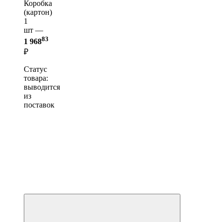
Коробка
(картон)
1
шт —
83
1 968
₽
Статус
товара:
выводится
из
поставок