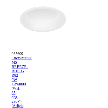
035609
Светильник
MS-
BREEZE-
BUILT-
R82-
9W
Day4000
(WH,
85
deg,
230V)
(Arlight,