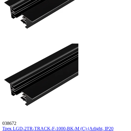
038672
Трек LGD-2TR-TRACK-F-1000-BK-M (C) (Arlight, IP20