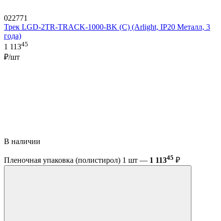
022771
Трек LGD-2TR-TRACK-1000-BK (C) (Arlight, IP20 Металл, 3
года)
45
1 113
₽/шт
В наличии
45
Пленочная упаковка (полистирол) 1 шт —
1 113
₽