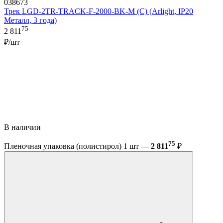
038673
Трек LGD-2TR-TRACK-F-2000-BK-M (C) (Arlight, IP20
Металл, 3 года)
75
2 811
₽/шт
В наличии
75
Пленочная упаковка (полистирол) 1 шт —
2 811
₽