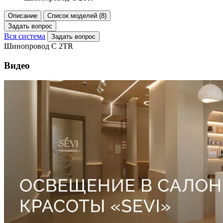
Описание
Список моделей (8)
Задать вопрос
Вся система
Задать вопрос
Шинопровод C 2TR
Видео