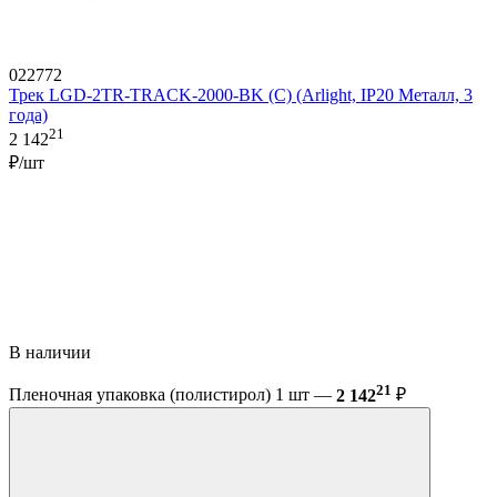
022772
Трек LGD-2TR-TRACK-2000-BK (C) (Arlight, IP20 Металл, 3
года)
21
2 142
₽/шт
В наличии
21
Пленочная упаковка (полистирол) 1 шт —
2 142
₽