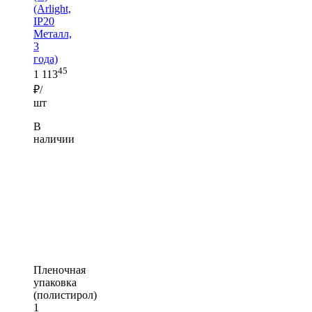
(Arlight,
IP20
Металл,
3
года)
45
1 113
₽/
шт
В
наличии
Пленочная
упаковка
(полистирол)
1