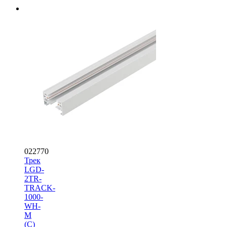
022770
Трек
LGD-
2TR-
TRACK-
1000-
WH-
M
(C)