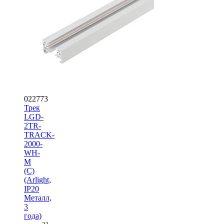
022773
Трек
LGD-
2TR-
TRACK-
2000-
WH-
M
(C)
(Arlight,
IP20
Металл,
3
года)