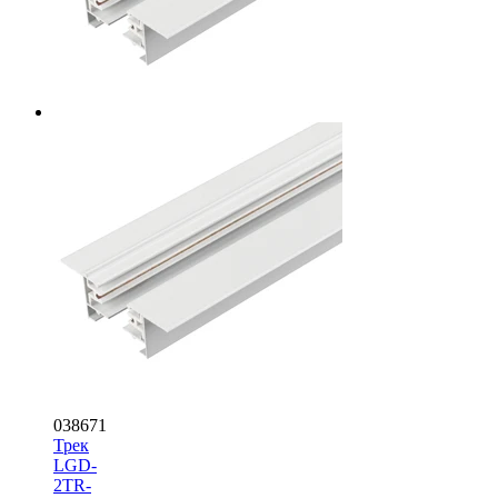
038671
Трек
LGD-
2TR-