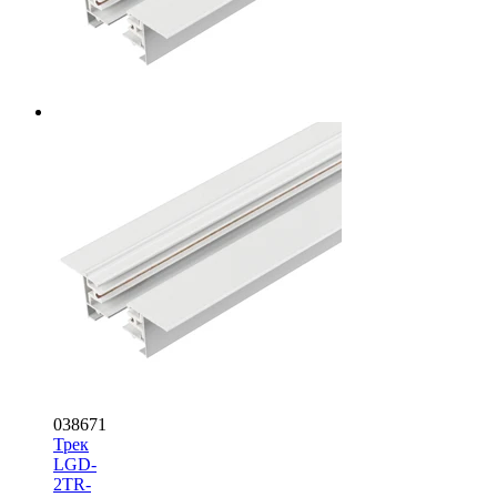
038671
Трек
LGD-
2TR-