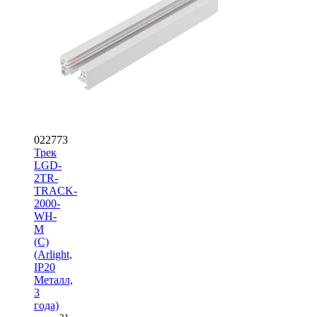
022773
Трек
LGD-
2TR-
TRACK-
2000-
WH-
M
(C)
(Arlight,
IP20
Металл,
3
года)