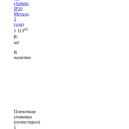
(Arlight,
IP20
Металл,
3
года)
45
1 113
₽/
шт
В
наличии
Пленочная
упаковка
(полистирол)
1