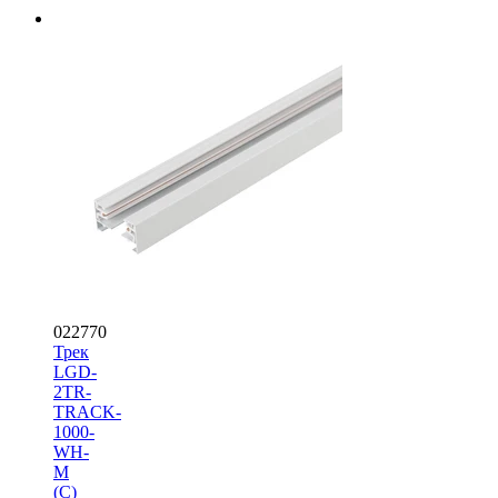
022770
Трек
LGD-
2TR-
TRACK-
1000-
WH-
M
(C)