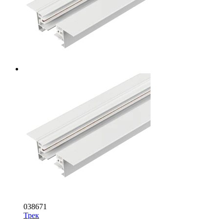
038671
Трек