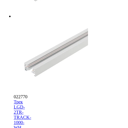
022770
Трек
LGD-
2TR-
TRACK-
1000-
WH-