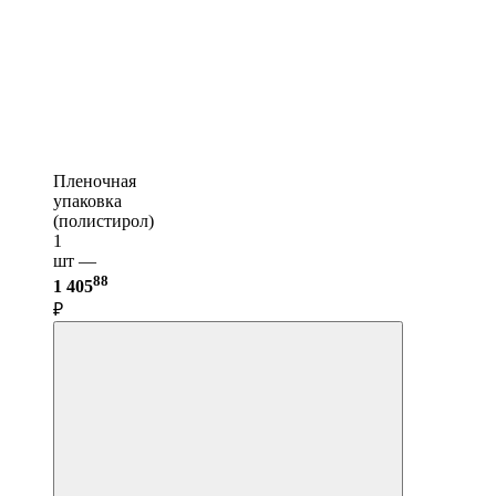
Пленочная
упаковка
(полистирол)
1
шт —
88
1 405
₽