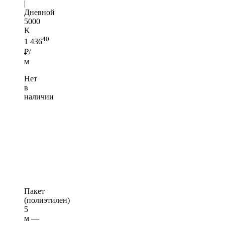
|
Дневной
5000
K
40
1 436
₽/
м
Нет
в
наличии
Пакет
(полиэтилен)
5
м —