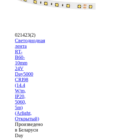
021423(2)
Светодиодная
лента
RT-
B60-
10mm
24V
Day5000
CRI98
(14.4
W/m,
IP20,
5060,
5m)
(Arlight,
Открытый)
Произведено
в Беларуси
Day