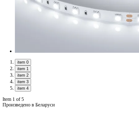
item 0
item 1
item 2
item 3
item 4
Item 1 of 5
Произведено в Беларуси