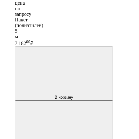
цена
по
запросу
Пакет
(полиэтилен)
5
м
00
7 182
₽
В корзину