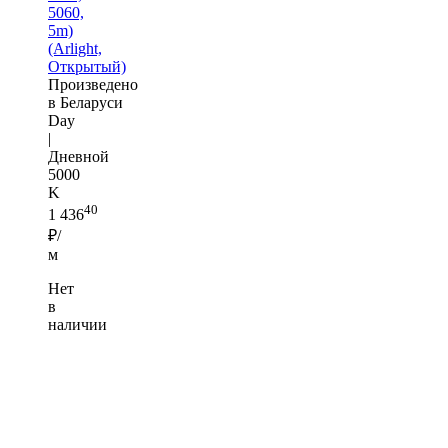
5060,
5m)
(Arlight,
Открытый)
Произведено
в Беларуси
Day
|
Дневной
5000
K
40
1 436
₽/
м
Нет
в
наличии