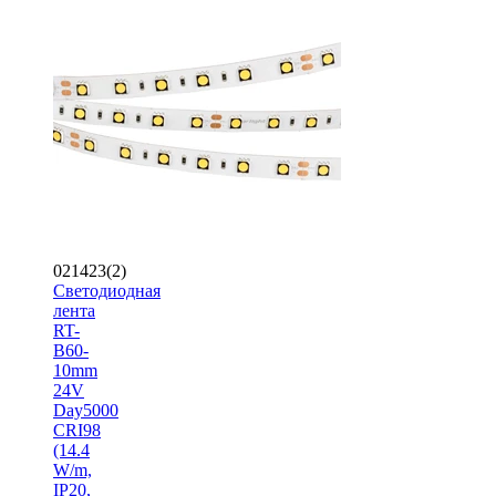
021423(2)
Светодиодная
лента
RT-
B60-
10mm
24V
Day5000
CRI98
(14.4
W/m,
IP20,