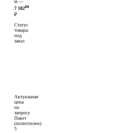
м —
00
7 182
₽
Статус
товара:
под
заказ
Актуальная
цена
по
запросу
Пакет
(полиэтилен)
5