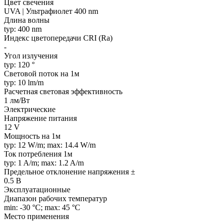
Цвет свечения
UVA | Ультрафиолет 400 nm
Длина волны
typ: 400 nm
Индекс цветопередачи CRI (Ra)
-
Угол излучения
typ: 120 °
Световой поток на 1м
typ: 10 lm/m
Расчетная световая эффективность
1 лм/Вт
Электрические
Напряжение питания
12 V
Мощность на 1м
typ: 12 W/m; max: 14.4 W/m
Ток потребления 1м
typ: 1 A/m; max: 1.2 A/m
Предельное отклонение напряжения ±
0.5 В
Эксплуатационные
Диапазон рабочих температур
min: -30 °C; max: 45 °C
Место применения