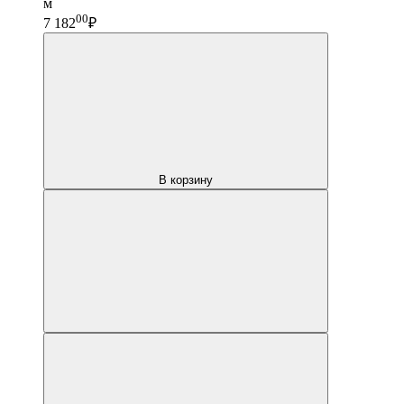
м
00
7 182
₽
В корзину