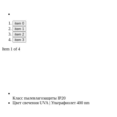
item 0
item 1
item 2
item 3
Item 1 of 4
Класс пылевлагозащиты
IP20
Цвет свечения
UVA | Ультрафиолет 400 nm