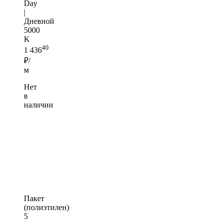
Day
|
Дневной
5000
K
40
1 436
₽/
м
Нет
в
наличии
Пакет
(полиэтилен)
5