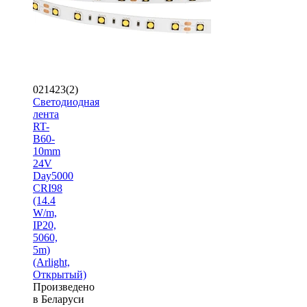
021423(2)
Светодиодная
лента
RT-
B60-
10mm
24V
Day5000
CRI98
(14.4
W/m,
IP20,
5060,
5m)
(Arlight,
Открытый)
Произведено
в Беларуси