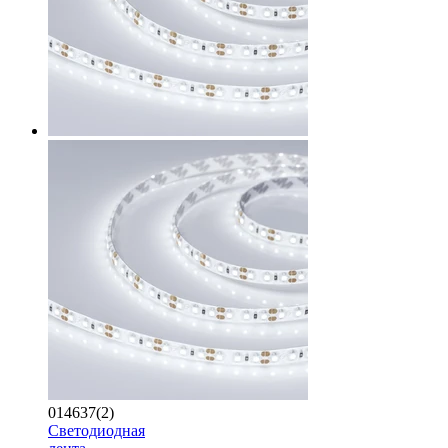
014637(2)
Светодиодная