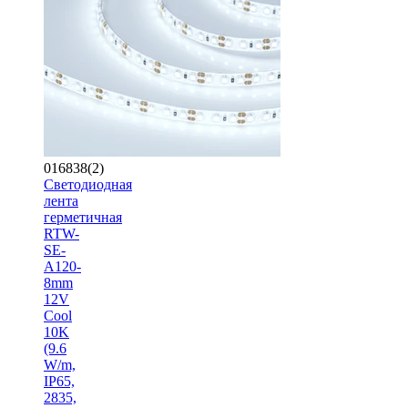
016838(2)
Светодиодная
лента
герметичная
RTW-
SE-
A120-
8mm
12V
Cool
10K
(9.6
W/m,
IP65,
2835,