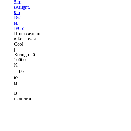
5m)
(Arlight,
9.6
Вт/
м,
IP65)
Произведено
в Беларуси
Cool
|
Холодный
10000
K
30
1 077
₽/
м
В
наличии