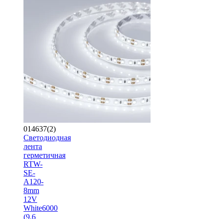
014637(2)
Светодиодная
лента
герметичная
RTW-
SE-
A120-
8mm
12V
White6000
(9.6