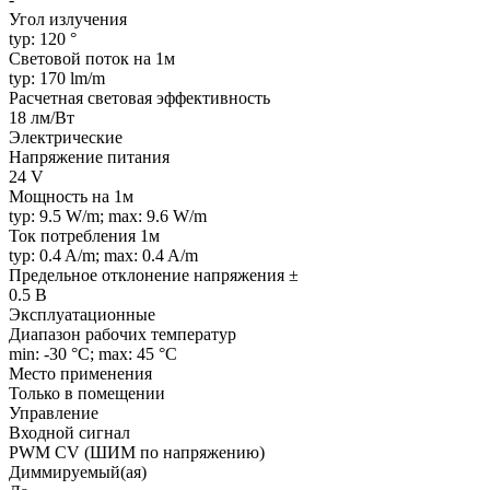
Угол излучения
typ: 120 °
Световой поток на 1м
typ: 170 lm/m
Расчетная световая эффективность
18 лм/Вт
Электрические
Напряжение питания
24 V
Мощность на 1м
typ: 9.5 W/m; max: 9.6 W/m
Ток потребления 1м
typ: 0.4 A/m; max: 0.4 A/m
Предельное отклонение напряжения ±
0.5 В
Эксплуатационные
Диапазон рабочих температур
min: -30 °C; max: 45 °C
Место применения
Только в помещении
Управление
Входной сигнал
PWM СV (ШИМ по напряжению)
Диммируемый(ая)