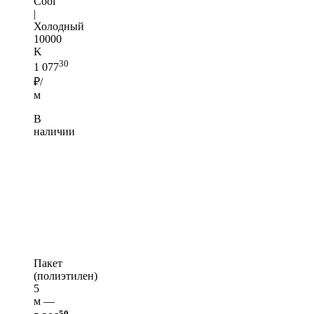
Cool
|
Холодный
10000
K
30
1 077
₽/
м
В
наличии
Пакет
(полиэтилен)
5
м —
50