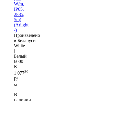
W/m,
IP65,
2835,
5m)
(Arlight,
-)
Произведено
в Беларуси
White
|
Белый
6000
K
30
1 077
₽/
м
В
наличии