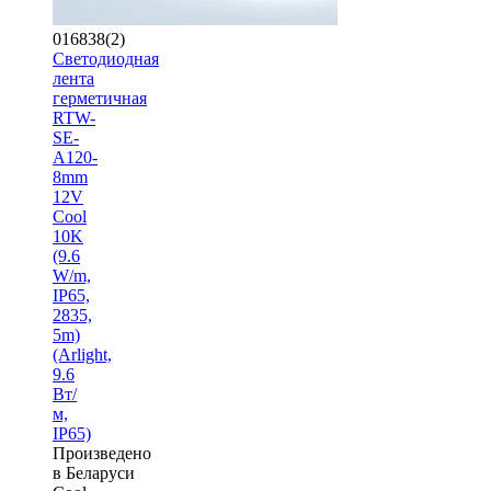
016838(2)
Светодиодная
лента
герметичная
RTW-
SE-
A120-
8mm
12V
Cool
10K
(9.6
W/m,
IP65,
2835,
5m)
(Arlight,
9.6
Вт/
м,
IP65)
Произведено
в Беларуси