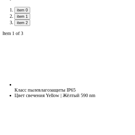
item 0
item 1
item 2
Item 1 of 3
Класс пылевлагозащиты
IP65
Цвет свечения
Yellow | Жёлтый 590 nm