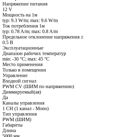
Напряжение питания
12 V
Мощность на 1м
typ: 9.3 W/m; max: 9.6 W/m
Ток потребления 1м
typ: 0.78 A/m; max: 0.8 A/m
Предельное отклонение напряжения ±
0.5 В
Эксплуатационные
Диапазон рабочих температур
min: -30 °C; max: 45 °C
Место применения
Только в помещении
Управление
Входной сигнал
PWM СV (ШИМ по напряжению)
Диммируемый(ая)
Да
Каналы управления
1 CH (1 канал - Mono)
Тип управления
PWM (ШИМ)
Габариты
Длина
5000 мм