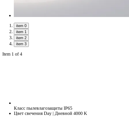
item 0
item 1
item 2
item 3
Item 1 of 4
Класс пылевлагозащиты
IP65
Цвет свечения
Day | Дневной 4000 K