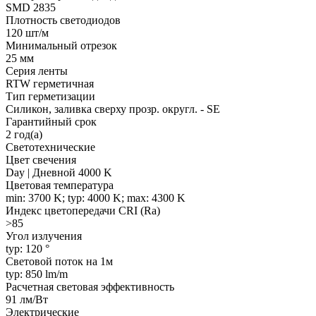
SMD 2835
Плотность светодиодов
120 шт/м
Минимальный отрезок
25 мм
Серия ленты
RTW герметичная
Тип герметизации
Силикон, заливка сверху прозр. округл. - SE
Гарантийный срок
2 год(а)
Светотехнические
Цвет свечения
Day | Дневной 4000 K
Цветовая температура
min: 3700 K; typ: 4000 K; max: 4300 K
Индекс цветопередачи CRI (Ra)
>85
Угол излучения
typ: 120 °
Световой поток на 1м
typ: 850 lm/m
Расчетная световая эффективность
91 лм/Вт
Электрические