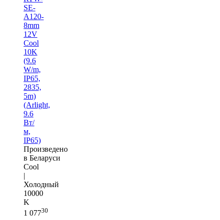
SE-
A120-
8mm
12V
Cool
10K
(9.6
W/m,
IP65,
2835,
5m)
(Arlight,
9.6
Вт/
м,
IP65)
Произведено
в Беларуси
Cool
|
Холодный
10000
K
30
1 077