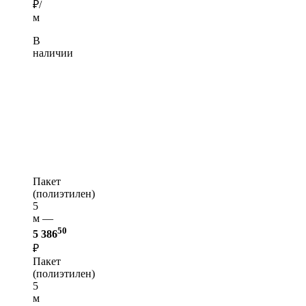
₽/
м
В
наличии
Пакет
(полиэтилен)
5
м —
50
5 386
₽
Пакет
(полиэтилен)
5
м