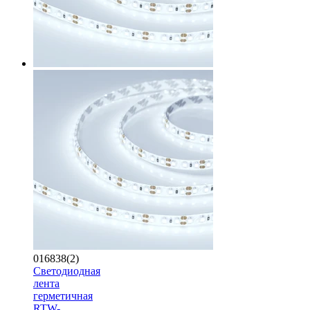
016838(2)
Светодиодная
лента
герметичная
RTW-