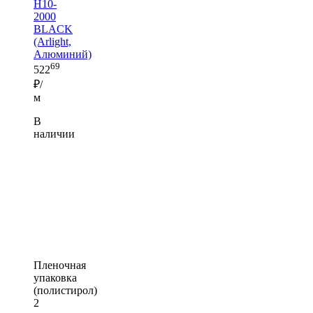
H10-
2000
BLACK
(Arlight,
Алюминий)
69
522
₽/
м
В
наличии
Пленочная
упаковка
(полистирол)
2