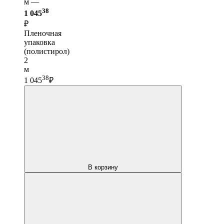
м —
38
1 045
₽
Пленочная
упаковка
(полистирол)
2
м
38
1 045
₽
В корзину