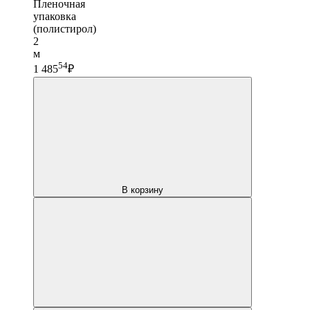
Пленочная
упаковка
(полистирол)
2
м
54
1 485
₽
В корзину