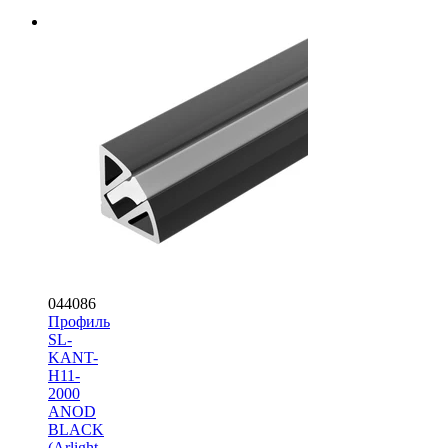
044086
Профиль
SL-
KANT-
H11-
2000
ANOD
BLACK
(Arlight,