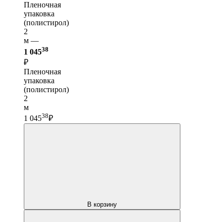
Пленочная
упаковка
(полистирол)
2
м —
38
1 045
₽
Пленочная
упаковка
(полистирол)
2
м
38
1 045
₽
В корзину