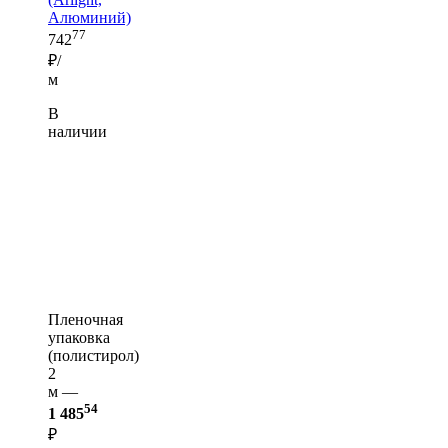
Алюминий)
77
742
₽/
м
В
наличии
Пленочная
упаковка
(полистирол)
2
м —
54
1 485
₽