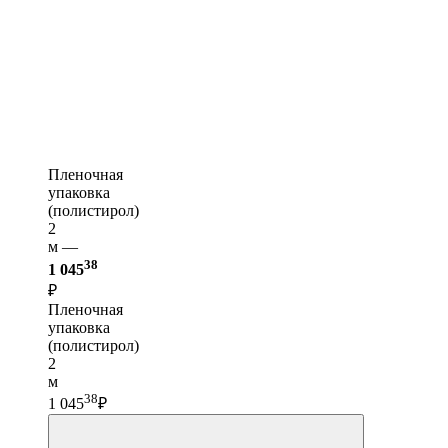
Пленочная
упаковка
(полистирол)
2
м —
38
1 045
₽
Пленочная
упаковка
(полистирол)
2
м
38
1 045
₽