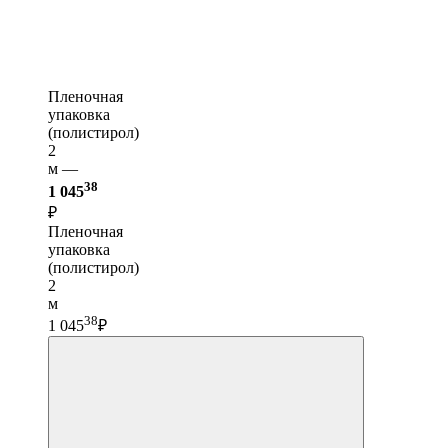
Пленочная
упаковка
(полистирол)
2
м —
38
1 045
₽
Пленочная
упаковка
(полистирол)
2
м
38
1 045
₽