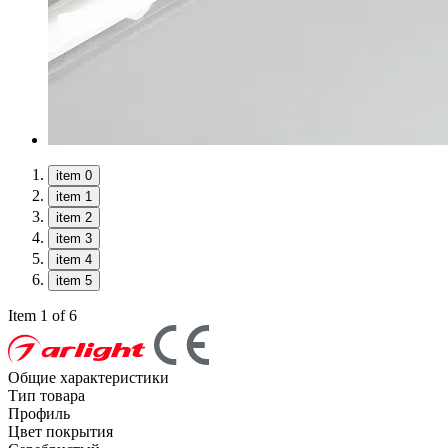
item 0
item 1
item 2
item 3
item 4
item 5
Item 1 of 6
Общие характеристики
Тип товара
Профиль
Цвет покрытия