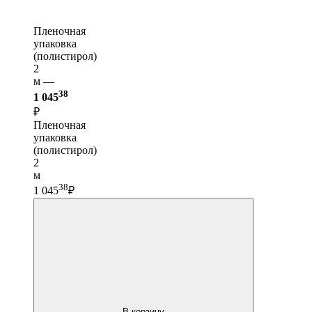
Пленочная
упаковка
(полистирол)
2
м —
38
1 045
₽
Пленочная
упаковка
(полистирол)
2
м
38
1 045
₽
В корзину