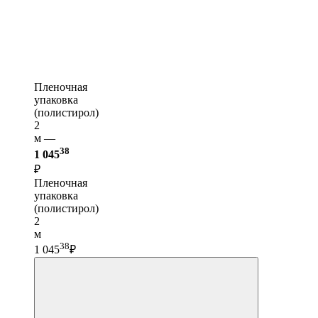
Пленочная
упаковка
(полистирол)
2
м —
38
1 045
₽
Пленочная
упаковка
(полистирол)
2
м
38
1 045
₽