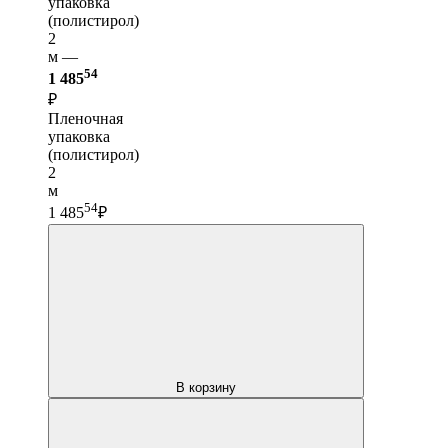
упаковка
(полистирол)
2
м —
54
1 485
₽
Пленочная
упаковка
(полистирол)
2
м
54
1 485
₽
В корзину