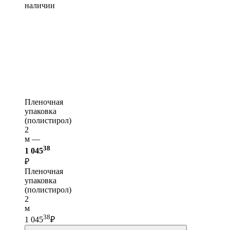
наличии
Пленочная
упаковка
(полистирол)
2
м —
38
1 045
₽
Пленочная
упаковка
(полистирол)
2
м
38
1 045
₽