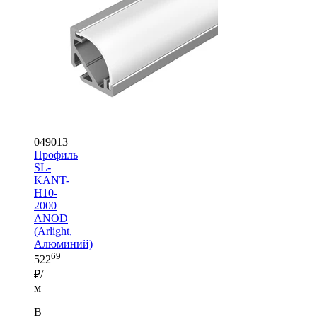
049013
Профиль
SL-
KANT-
H10-
2000
ANOD
(Arlight,
Алюминий)
69
522
₽/
м
В