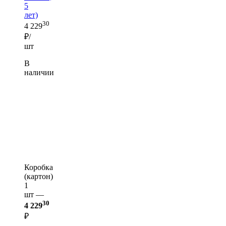
5
лет)
30
4 229
₽/
шт
В
наличии
Коробка
(картон)
1
шт —
30
4 229
₽