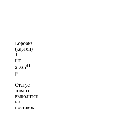
Коробка
(картон)
1
шт —
61
2 735
₽
Статус
товара:
выводится
из
поставок