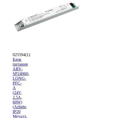
025594(1)
Блок
питания
ARV-
SP24060-
LONG-
PFC-
A
(24V,
2.5A,
60W)
(Arlight,
IP20
Металл,