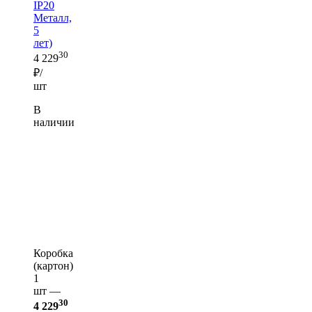
IP20
Металл,
5
лет)
30
4 229
₽/
шт
В
наличии
Коробка
(картон)
1
шт —
30
4 229