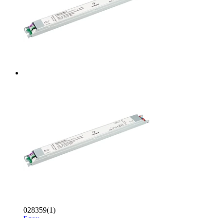
028359(1)