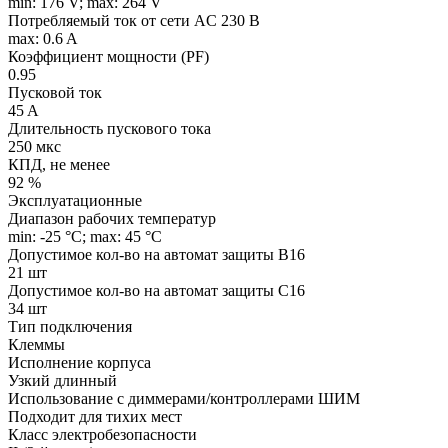
min: 176 V; max: 264 V
Потребляемый ток от сети AC 230 В
max: 0.6 A
Коэффициент мощности (PF)
0.95
Пусковой ток
45 A
Длительность пускового тока
250 мкс
КПД, не менее
92 %
Эксплуатационные
Диапазон рабочих температур
min: -25 °C; max: 45 °C
Допустимое кол-во на автомат защиты B16
21 шт
Допустимое кол-во на автомат защиты C16
34 шт
Тип подключения
Клеммы
Исполнение корпуса
Узкий длинный
Использование с диммерами/контроллерами ШИМ
Подходит для тихих мест
Класс электробезопасности