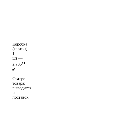
Коробка
(картон)
1
шт —
61
2 735
₽
Статус
товара:
выводится
из
поставок