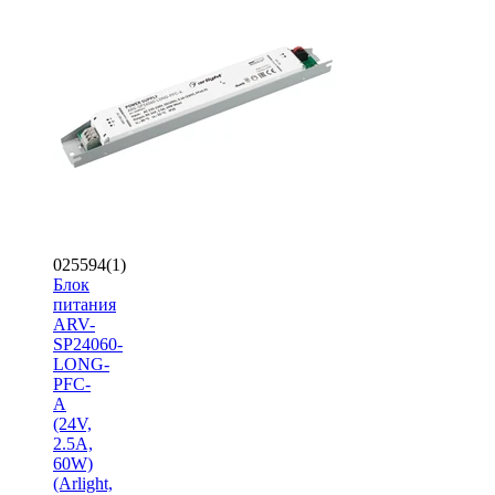
025594(1)
Блок
питания
ARV-
SP24060-
LONG-
PFC-
A
(24V,
2.5A,
60W)
(Arlight,