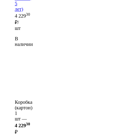
5
лет)
30
4 229
₽/
шт
В
наличии
Коробка
(картон)
1
шт —
30
4 229
₽