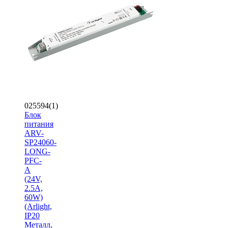
025594(1)
Блок
питания
ARV-
SP24060-
LONG-
PFC-
A
(24V,
2.5A,
60W)
(Arlight,
IP20
Металл,