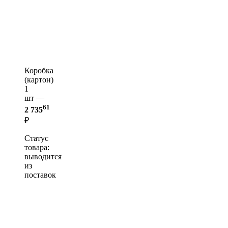
Коробка
(картон)
1
шт —
61
2 735
₽
Статус
товара:
выводится
из
поставок