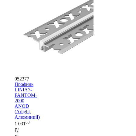
052377
Профиль
LINIA7-
FANTOM-
2000
ANOD
(Arlight,
Алюминий)
63
1 031
₽/
м