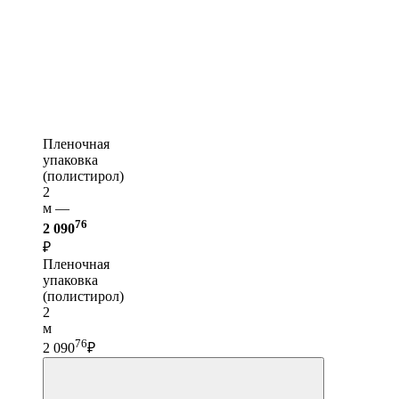
Пленочная
упаковка
(полистирол)
2
м —
76
2 090
₽
Пленочная
упаковка
(полистирол)
2
м
76
2 090
₽