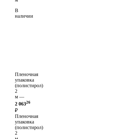
В
наличии
Пленочная
упаковка
(полистирол)
2
м —
26
2 063
₽
Пленочная
упаковка
(полистирол)
2
м