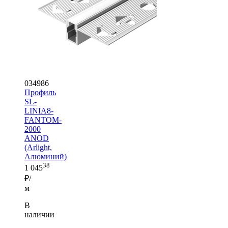
034986
Профиль
SL-
LINIA8-
FANTOM-
2000
ANOD
(Arlight,
Алюминий)
38
1 045
₽/
м
В
наличии