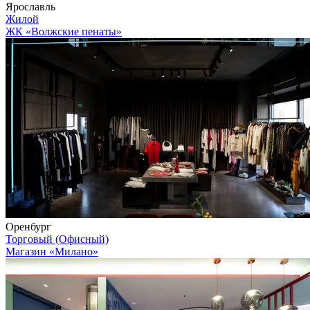
Ярославль
Жилой
ЖК «Волжские пенаты»
Оренбург
Торговый (Офисный)
Магазин «Милано»