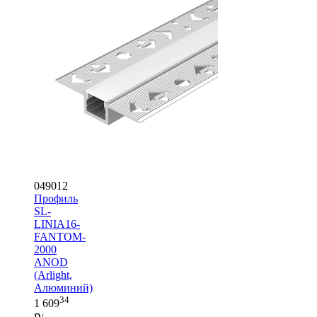
049012
Профиль
SL-
LINIA16-
FANTOM-
2000
ANOD
(Arlight,
Алюминий)
34
1 609