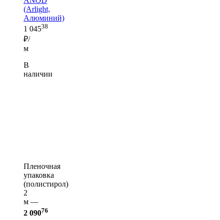
ANOD
(Arlight,
Алюминий)
38
1 045
₽/
м
В
наличии
Пленочная
упаковка
(полистирол)
2
м —
76
2 090