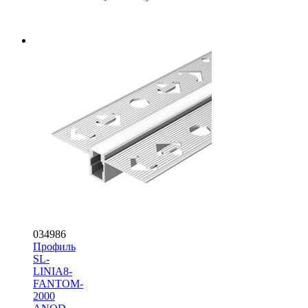
034986
Профиль
SL-
LINIA8-
FANTOM-
2000