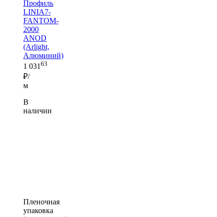
Профиль
LINIA7-
FANTOM-
2000
ANOD
(Arlight,
Алюминий)
63
1 031
₽/
м
В
наличии
Пленочная
упаковка