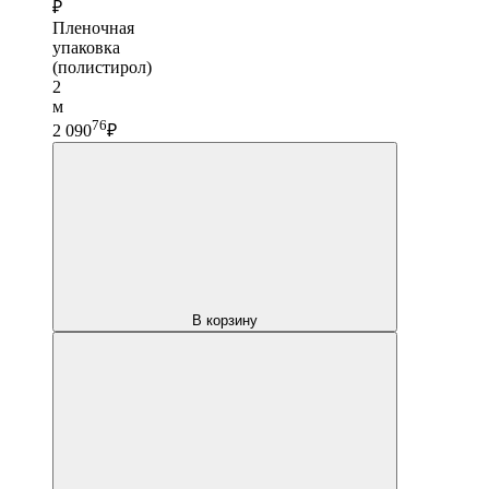
₽
Пленочная
упаковка
(полистирол)
2
м
76
2 090
₽
В корзину