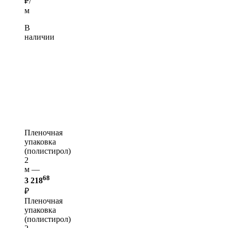
₽/
м
В
наличии
Пленочная
упаковка
(полистирол)
2
м —
68
3 218
₽
Пленочная
упаковка
(полистирол)