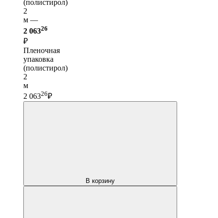
(полистирол)
2
м —
26
2 063
₽
Пленочная
упаковка
(полистирол)
2
м
26
2 063
₽
В корзину