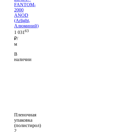
FANTOM-
2000
ANOD
(Arlight,
Алюминий)
63
1 031
₽/
м
В
наличии
Пленочная
упаковка
(полистирол)
2