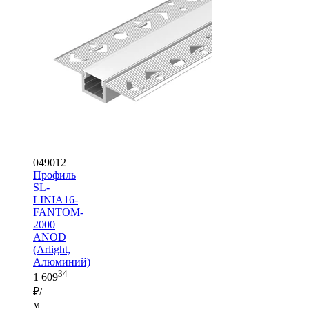
049012
Профиль
SL-
LINIA16-
FANTOM-
2000
ANOD
(Arlight,
Алюминий)
34
1 609
₽/
м