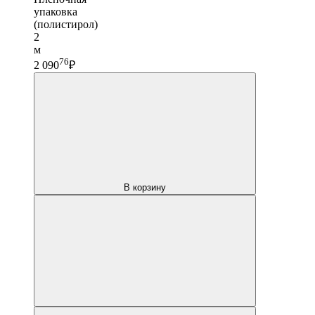
упаковка
(полистирол)
2
м
76
2 090
₽
В корзину