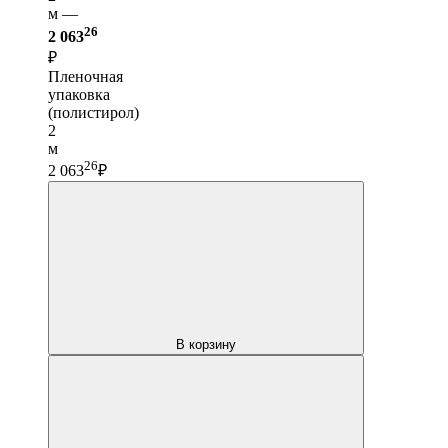
м —
26
2 063
₽
Пленочная
упаковка
(полистирол)
2
м
26
2 063
₽
В корзину