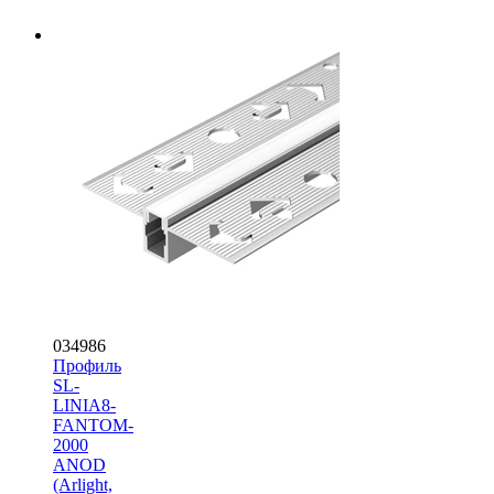
034986
Профиль
SL-
LINIA8-
FANTOM-
2000
ANOD
(Arlight,