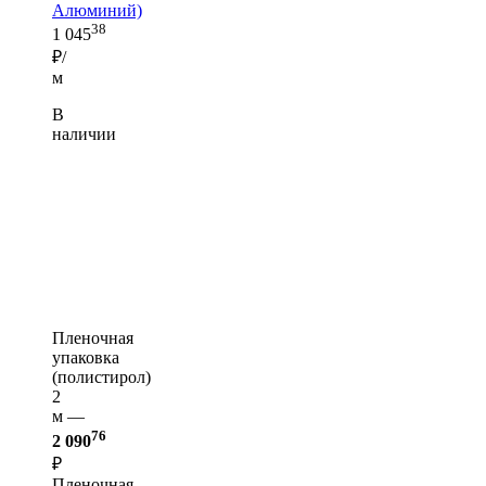
Алюминий)
38
1 045
₽/
м
В
наличии
Пленочная
упаковка
(полистирол)
2
м —
76
2 090
₽
Пленочная