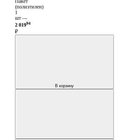
Пакет
(полиэтилен)
1
шт —
94
2 019
₽
В корзину