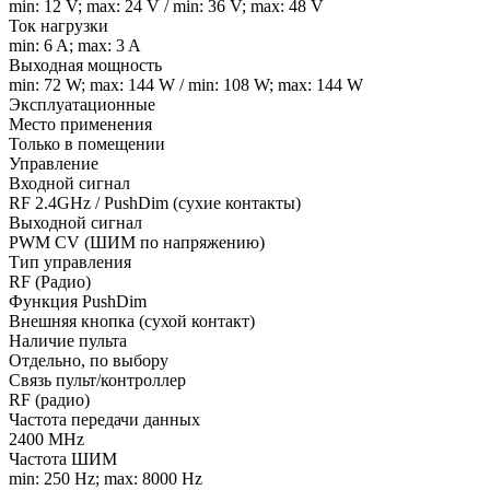
min: 12 V; max: 24 V / min: 36 V; max: 48 V
Ток нагрузки
min: 6 A; max: 3 A
Выходная мощность
min: 72 W; max: 144 W / min: 108 W; max: 144 W
Эксплуатационные
Место применения
Только в помещении
Управление
Входной сигнал
RF 2.4GHz / PushDim (сухие контакты)
Выходной сигнал
PWM СV (ШИМ по напряжению)
Тип управления
RF (Радио)
Функция PushDim
Внешняя кнопка (сухой контакт)
Наличие пульта
Отдельно, по выбору
Связь пульт/контроллер
RF (радио)
Частота передачи данных
2400 MHz
Частота ШИМ
min: 250 Hz; max: 8000 Hz