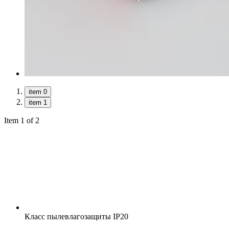
item 0
item 1
Item 1 of 2
Класс пылевлагозащиты
IP20