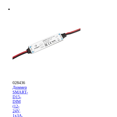
028436
Диммер
SMART-
D15-
DIM
(12-
24V,
1x3A,