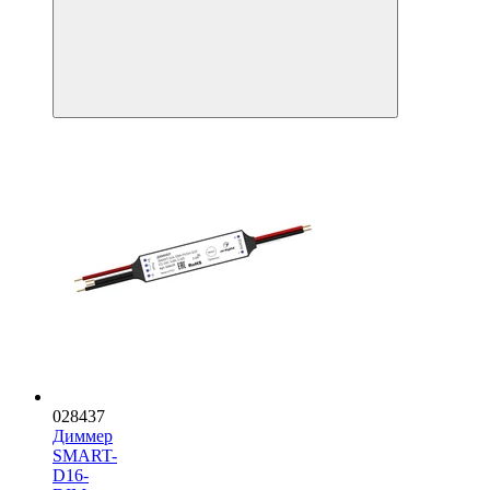
028437
Диммер
SMART-
D16-