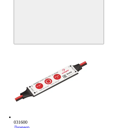
031600
Диммер