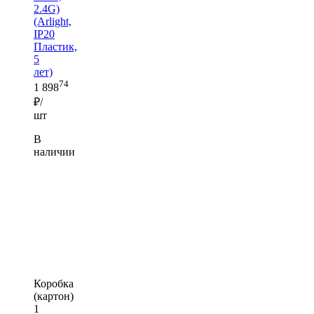
2.4G)
(Arlight,
IP20
Пластик,
5
лет)
74
1 898
₽/
шт
В
наличии
Коробка
(картон)
1