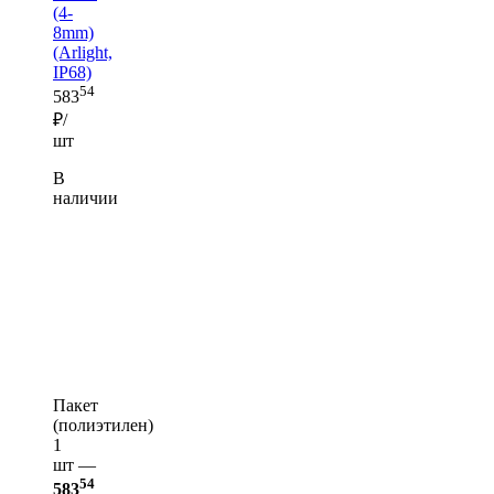
(4-
8mm)
(Arlight,
IP68)
54
583
₽/
шт
В
наличии
Пакет
(полиэтилен)
1
шт —
54
583