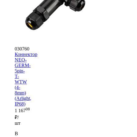
030760
Коннектор
NEO-
GERM-
5pin-
T-
WTW
(4-
8mm)
(Arlight,
IP68)
08
1 167
₽/
шт
В