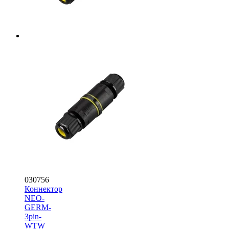
030756
Коннектор
NEO-
GERM-
3pin-
WTW