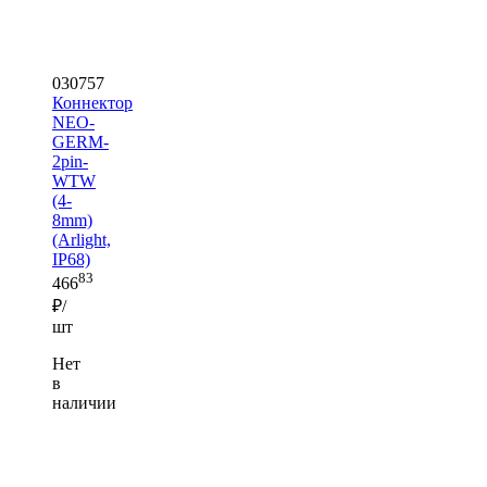
030757
Коннектор
NEO-
GERM-
2pin-
WTW
(4-
8mm)
(Arlight,
IP68)
83
466
₽/
шт
Нет
в
наличии