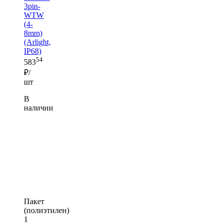
3pin-
WTW
(4-
8mm)
(Arlight,
IP68)
54
583
₽/
шт
В
наличии
Пакет
(полиэтилен)
1