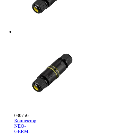
030756
Коннектор
NEO-
GERM-