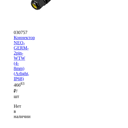
030757
Коннектор
NEO-
GERM-
2pin-
WTW
(4-
8mm)
(Arlight,
IP68)
83
466
₽/
шт
Нет
в
наличии