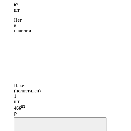
₽/
шт
Нет
в
наличии
Пакет
(полиэтилен)
1
шт —
83
466
₽