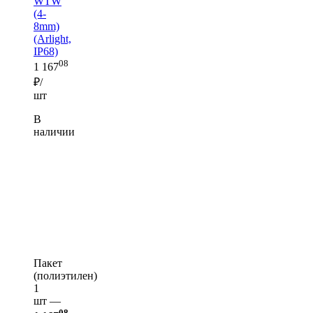
WTW
(4-
8mm)
(Arlight,
IP68)
08
1 167
₽/
шт
В
наличии
Пакет
(полиэтилен)
1
шт —
08