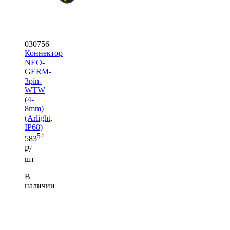
030756
Коннектор
NEO-
GERM-
3pin-
WTW
(4-
8mm)
(Arlight,
IP68)
54
583
₽/
шт
В
наличии