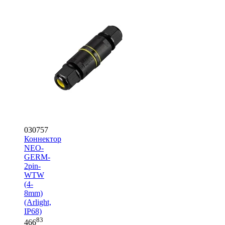
030757
Коннектор
NEO-
GERM-
2pin-
WTW
(4-
8mm)
(Arlight,
IP68)
83
466