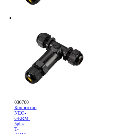
030760
Коннектор
NEO-
GERM-
5pin-
T-