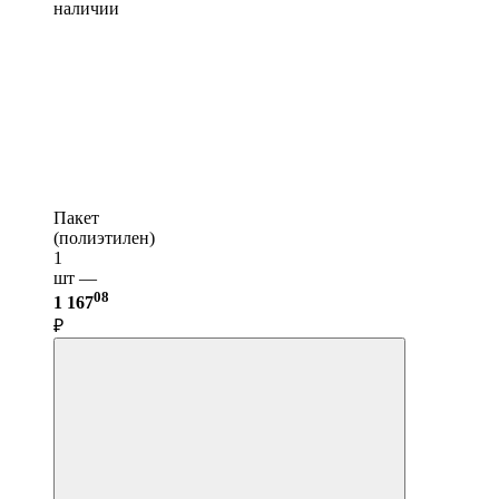
наличии
Пакет
(полиэтилен)
1
шт —
08
1 167
₽