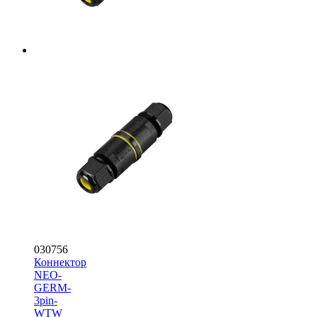
030756
Коннектор
NEO-
GERM-
3pin-
WTW