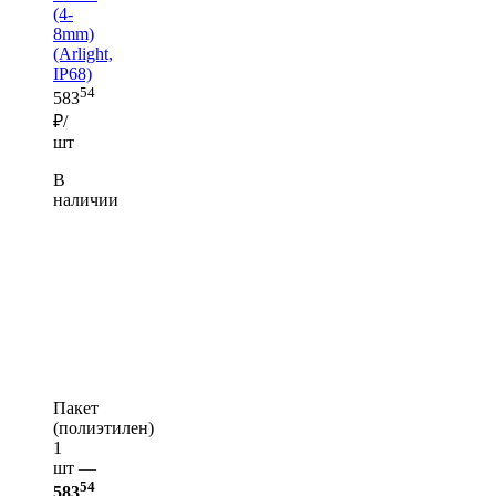
(4-
8mm)
(Arlight,
IP68)
54
583
₽/
шт
В
наличии
Пакет
(полиэтилен)
1
шт —
54
583