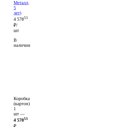
Металл,
5
лет)
53
4 578
₽/
шт
В
наличии
Коробка
(картон)
1
шт —
53
4 578
₽