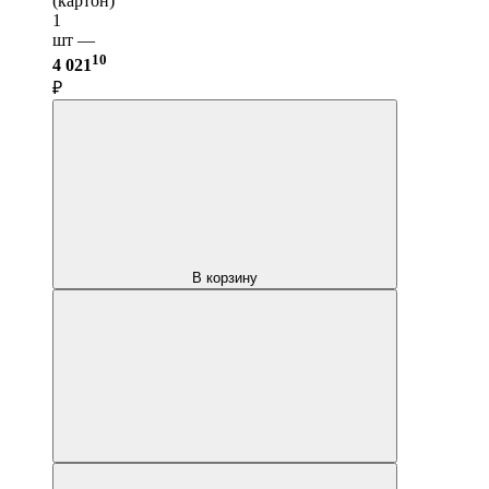
(картон)
1
шт —
10
4 021
₽
В корзину