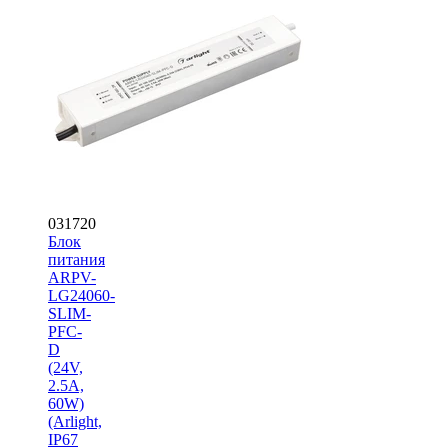
031720
Блок
питания
ARPV-
LG24060-
SLIM-
PFC-
D
(24V,
2.5A,
60W)
(Arlight,
IP67