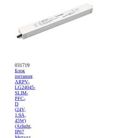
031719
Блок
питания
ARPV-
LG24045-
SLIM-
PFC-
D
(24V,
1.9A,
45W)
(Arlight,
IP67
Металл,