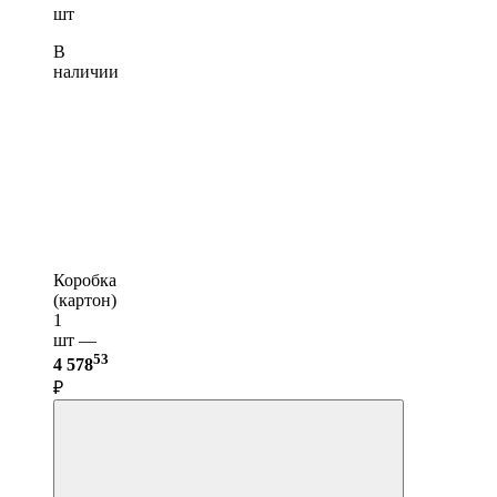
шт
В
наличии
Коробка
(картон)
1
шт —
53
4 578
₽