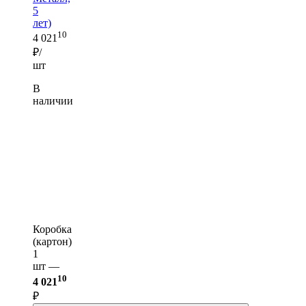
5
лет)
10
4 021
₽/
шт
В
наличии
Коробка
(картон)
1
шт —
10
4 021
₽