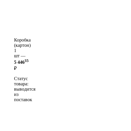
Коробка
(картон)
1
шт —
35
5 446
₽
Статус
товара:
выводится
из
поставок