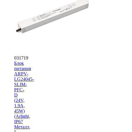
031719
Блок
питания
ARPV-
LG24045-
SLIM-
PFC-
D
(24V,
1.9A,
45W)
(Arlight,
IP67
Металл,