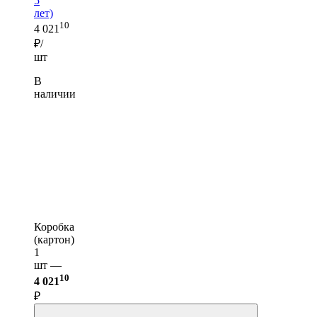
5
лет)
10
4 021
₽/
шт
В
наличии
Коробка
(картон)
1
шт —
10
4 021
₽