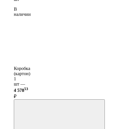
В
наличии
Коробка
(картон)
1
шт —
53
4 578
₽