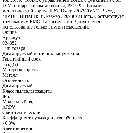
ток 2.08А, 100Вт, с управлением DALI, c функцией PUSH-
DIM, с корректором мощности, PF>0,95. Тонкий
металлический корпус IP67. Вход: 220-240VAC. Выход:
48VDC, ШИМ 1кГц. Размер 320х30х21 mm.. Соответствует
требованиям EMC. Гарантия 5 лет. Допускается
использование только внутри помещений.
Общие
Артикул
034882
Тип товара
Диммируемый источник напряжения
Гарантийный срок
5 год(а)
Материал корпуса
Металл
Особенность
Диммируемый
Класс пылевлагозащиты
IP67
Модельный ряд
ARPV
Светотехнические
Коэффициент пульсации освещённости
<0.3%
Электрические