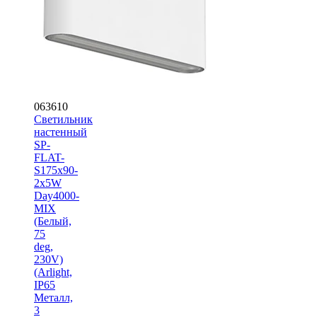
063610
Светильник
настенный
SP-
FLAT-
S175x90-
2x5W
Day4000-
MIX
(Белый,
75
deg,
230V)
(Arlight,
IP65
Металл,
3