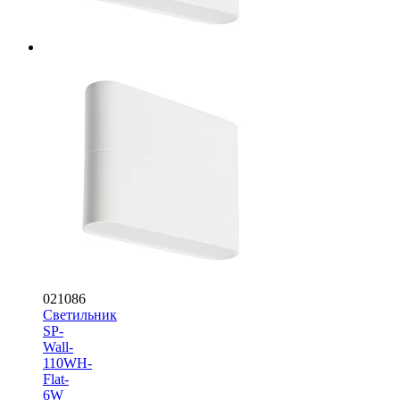
021086
Светильник
SP-
Wall-
110WH-
Flat-
6W