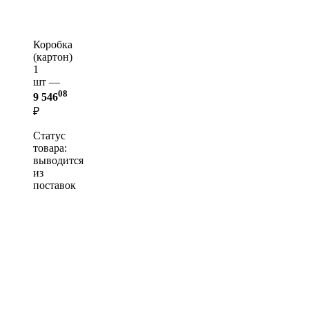
Коробка
(картон)
1
шт —
08
9 546
₽
Статус
товара:
выводится
из
поставок