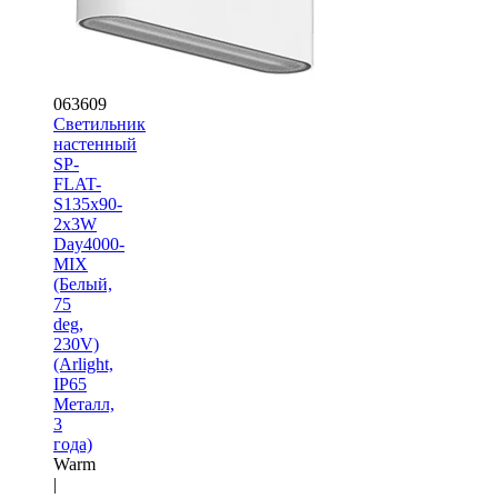
063609
Светильник
настенный
SP-
FLAT-
S135x90-
2x3W
Day4000-
MIX
(Белый,
75
deg,
230V)
(Arlight,
IP65
Металл,
3
года)
Warm
|