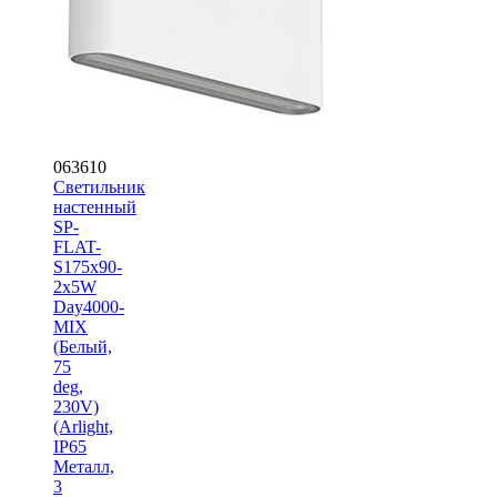
063610
Светильник
настенный
SP-
FLAT-
S175x90-
2x5W
Day4000-
MIX
(Белый,
75
deg,
230V)
(Arlight,
IP65
Металл,
3