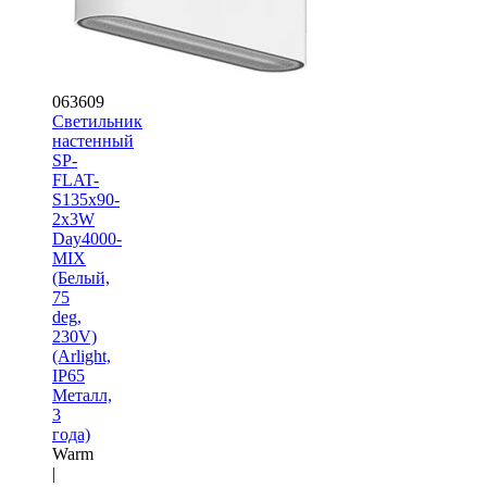
063609
Светильник
настенный
SP-
FLAT-
S135x90-
2x3W
Day4000-
MIX
(Белый,
75
deg,
230V)
(Arlight,
IP65
Металл,
3
года)
Warm
|