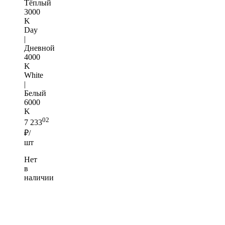
Тёплый
3000
K
Day
|
Дневной
4000
K
White
|
Белый
6000
K
02
7 233
₽/
шт
Нет
в
наличии