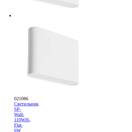
021086
Светильник
SP-
Wall-
110WH-
Flat-
6W