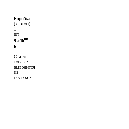
Коробка
(картон)
1
шт —
08
9 546
₽
Статус
товара:
выводится
из
поставок