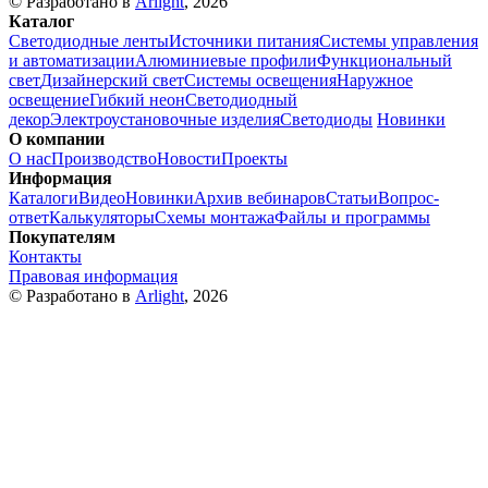
© Разработано в
Arlight
, 2026
Каталог
Светодиодные ленты
Источники питания
Системы управления
и автоматизации
Алюминиевые профили
Функциональный
свет
Дизайнерский свет
Системы освещения
Наружное
освещение
Гибкий неон
Светодиодный
декор
Электроустановочные изделия
Светодиоды
Новинки
О компании
О нас
Производство
Новости
Проекты
Информация
Каталоги
Видео
Новинки
Архив вебинаров
Статьи
Вопрос-
ответ
Калькуляторы
Схемы монтажа
Файлы и программы
Покупателям
Контакты
Правовая информация
© Разработано в
Arlight
, 2026