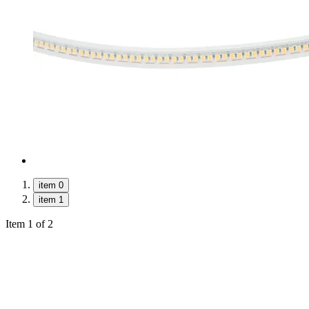
item 0
item 1
Item 1 of 2