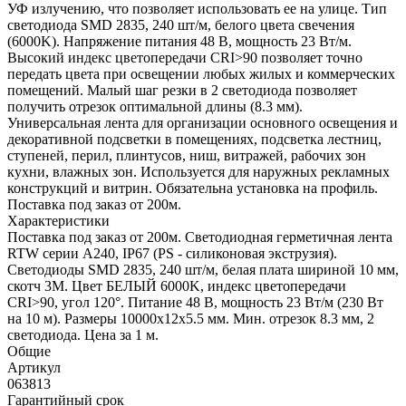
УФ излучению, что позволяет использовать ее на улице. Тип
светодиода SMD 2835, 240 шт/м, белого цвета свечения
(6000K). Напряжение питания 48 В, мощность 23 Вт/м.
Высокий индекс цветопередачи CRI>90 позволяет точно
передать цвета при освещении любых жилых и коммерческих
помещений. Малый шаг резки в 2 светодиода позволяет
получить отрезок оптимальной длины (8.3 мм).
Универсальная лента для организации основного освещения и
декоративной подсветки в помещениях, подсветка лестниц,
ступеней, перил, плинтусов, ниш, витражей, рабочих зон
кухни, влажных зон. Используется для наружных рекламных
конструкций и витрин. Обязательна установка на профиль.
Поставка под заказ от 200м.
Характеристики
Поставка под заказ от 200м. Светодиодная герметичная лента
RTW серии A240, IP67 (PS - силиконовая экструзия).
Светодиоды SMD 2835, 240 шт/м, белая плата шириной 10 мм,
скотч 3M. Цвет БЕЛЫЙ 6000K, индекс цветопередачи
CRI>90, угол 120°. Питание 48 В, мощность 23 Вт/м (230 Вт
на 10 м). Размеры 10000x12x5.5 мм. Мин. отрезок 8.3 мм, 2
светодиода. Цена за 1 м.
Общие
Артикул
063813
Гарантийный срок