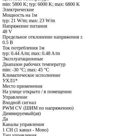
min: 5800 K; typ: 6000 K; max: 6800 K
Электрические
Мощность на 1м
typ: 21 W/m; max: 23 W/m
Напряжение питания
48 V
Предельное отклонение напряжения ±
0.5 В
Ток потребления 1м
typ: 0.44 A/m; max: 0.48 A/m
Эксплуатационные
Диапазон рабочих температур
min: -30 °C; max: 45 °C
Климатическое исполнение
УХЛ1*
Место применения
На улице открыто / в помещении
Управление
Входной сигнал
PWM СV (ШИМ по напряжению)
Диммируемый(ая)
Да
Каналы управления
1 CH (1 канал - Mono)
Тип управления