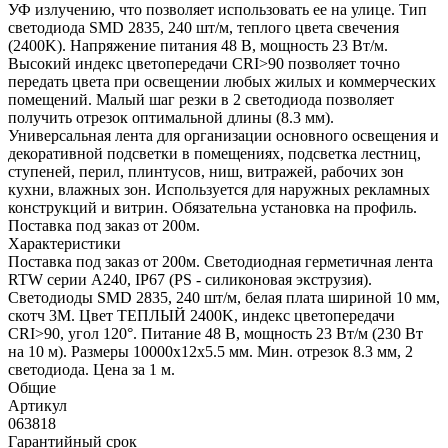
УФ излучению, что позволяет использовать ее на улице. Тип
светодиода SMD 2835, 240 шт/м, теплого цвета свечения
(2400K). Напряжение питания 48 В, мощность 23 Вт/м.
Высокий индекс цветопередачи CRI>90 позволяет точно
передать цвета при освещении любых жилых и коммерческих
помещений. Малый шаг резки в 2 светодиода позволяет
получить отрезок оптимальной длины (8.3 мм).
Универсальная лента для организации основного освещения и
декоративной подсветки в помещениях, подсветка лестниц,
ступеней, перил, плинтусов, ниш, витражей, рабочих зон
кухни, влажных зон. Используется для наружных рекламных
конструкций и витрин. Обязательна установка на профиль.
Поставка под заказ от 200м.
Характеристики
Поставка под заказ от 200м. Светодиодная герметичная лента
RTW серии A240, IP67 (PS - силиконовая экструзия).
Светодиоды SMD 2835, 240 шт/м, белая плата шириной 10 мм,
скотч 3M. Цвет ТЕПЛЫЙ 2400K, индекс цветопередачи
CRI>90, угол 120°. Питание 48 В, мощность 23 Вт/м (230 Вт
на 10 м). Размеры 10000x12x5.5 мм. Мин. отрезок 8.3 мм, 2
светодиода. Цена за 1 м.
Общие
Артикул
063818
Гарантийный срок