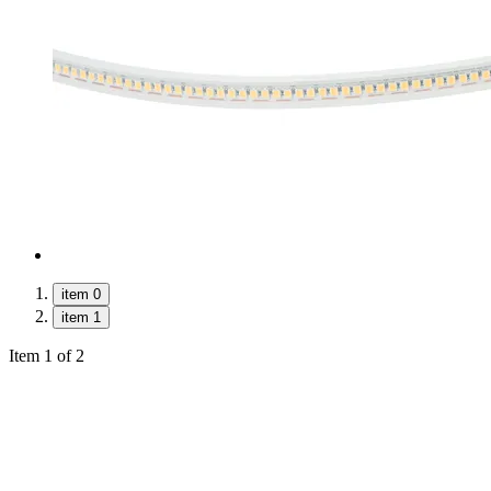
item 0
item 1
Item 1 of 2