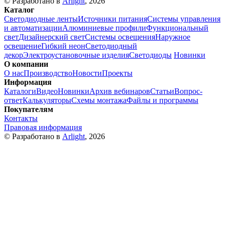
© Разработано в
Arlight
, 2026
Каталог
Светодиодные ленты
Источники питания
Системы управления
и автоматизации
Алюминиевые профили
Функциональный
свет
Дизайнерский свет
Системы освещения
Наружное
освещение
Гибкий неон
Светодиодный
декор
Электроустановочные изделия
Светодиоды
Новинки
О компании
О нас
Производство
Новости
Проекты
Информация
Каталоги
Видео
Новинки
Архив вебинаров
Статьи
Вопрос-
ответ
Калькуляторы
Схемы монтажа
Файлы и программы
Покупателям
Контакты
Правовая информация
© Разработано в
Arlight
, 2026