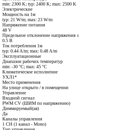
min: 2300 K; typ: 2400 K; max: 2500 K
Электрические
Мощность на 1м
typ: 21 W/m; max: 23 W/m
Напряжение питания
48 V
Предельное отклонение напряжения ±
0.5 В
Ток потребления 1м
typ: 0.44 A/m; max: 0.48 A/m
Эксплуатационные
Диапазон рабочих температур
min: -30 °C; max: 45 °C
Климатическое исполнение
УХЛ1*
Место применения
На улице открыто / в помещении
Управление
Входной сигнал
PWM СV (ШИМ по напряжению)
Диммируемый(ая)
Да
Каналы управления
1 CH (1 канал - Mono)
Тип управления