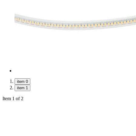
item 0
item 1
Item 1 of 2