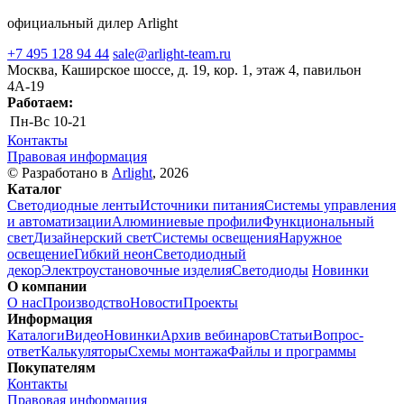
официальный дилер Arlight
+7 495 128 94 44
sale@arlight-team.ru
Москва, Каширское шоссе, д. 19, кор. 1, этаж 4, павильон
4А-19
Работаем:
Пн-Вс
10-21
Контакты
Правовая информация
© Разработано в
Arlight
, 2026
Каталог
Светодиодные ленты
Источники питания
Системы управления
и автоматизации
Алюминиевые профили
Функциональный
свет
Дизайнерский свет
Системы освещения
Наружное
освещение
Гибкий неон
Светодиодный
декор
Электроустановочные изделия
Светодиоды
Новинки
О компании
О нас
Производство
Новости
Проекты
Информация
Каталоги
Видео
Новинки
Архив вебинаров
Статьи
Вопрос-
ответ
Калькуляторы
Схемы монтажа
Файлы и программы
Покупателям
Контакты
Правовая информация