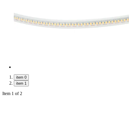
item 0
item 1
Item 1 of 2