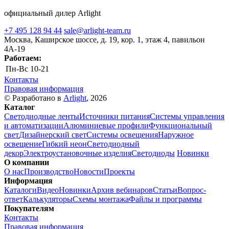
официальный дилер Arlight
+7 495 128 94 44
sale@arlight-team.ru
Москва, Каширское шоссе, д. 19, кор. 1, этаж 4, павильон
4А-19
Работаем:
Пн-Вс
10-21
Контакты
Правовая информация
© Разработано в
Arlight
, 2026
Каталог
Светодиодные ленты
Источники питания
Системы управления
и автоматизации
Алюминиевые профили
Функциональный
свет
Дизайнерский свет
Системы освещения
Наружное
освещение
Гибкий неон
Светодиодный
декор
Электроустановочные изделия
Светодиоды
Новинки
О компании
О нас
Производство
Новости
Проекты
Информация
Каталоги
Видео
Новинки
Архив вебинаров
Статьи
Вопрос-
ответ
Калькуляторы
Схемы монтажа
Файлы и программы
Покупателям
Контакты
Правовая информация