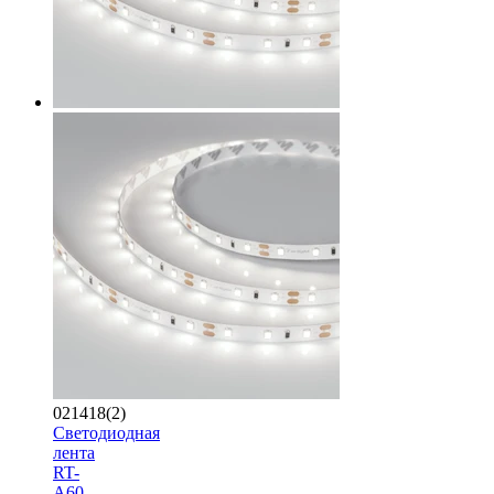
021418(2)
Светодиодная
лента
RT-
A60-