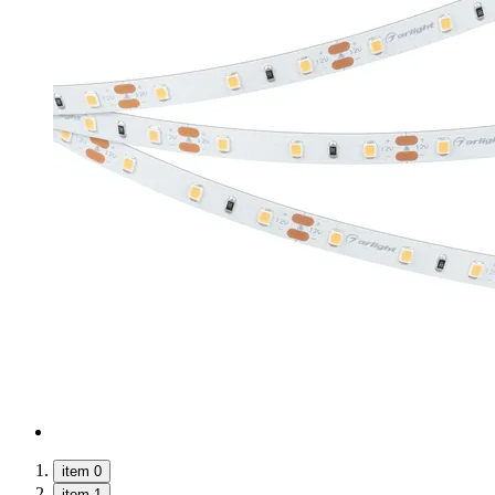
item 0
item 1