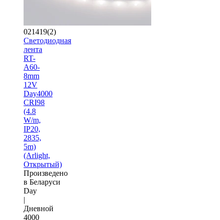
021419(2)
Светодиодная
лента
RT-
A60-
8mm
12V
Day4000
CRI98
(4.8
W/m,
IP20,
2835,
5m)
(Arlight,
Открытый)
Произведено
в Беларуси
Day
|
Дневной
4000