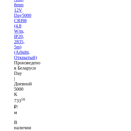
8mm
12V
Day5000
CRI98
(4.8
W/m,
IP20,
2835,
5m)
(Arlight,
Открытый)
Произведено
в Беларуси
Day
|
Дневной
5000
K
16
733
₽/
м
В
наличии