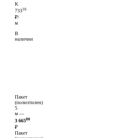
K
16
733
₽/
м
В
наличии
Пакет
(полиэтилен)
5
м —
80
3 665
₽
Пакет