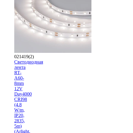
021419(2)
Светодиодная
лента
RT-
A60-
8mm
12V
Day4000
CRI98
(4.8
W/m,
IP20,
2835,
5m)
(Arlight,