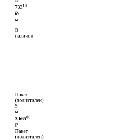
K
16
733
₽/
м
В
наличии
Пакет
(полиэтилен)
5
м —
80
3 665
₽
Пакет
(полиэтилен)