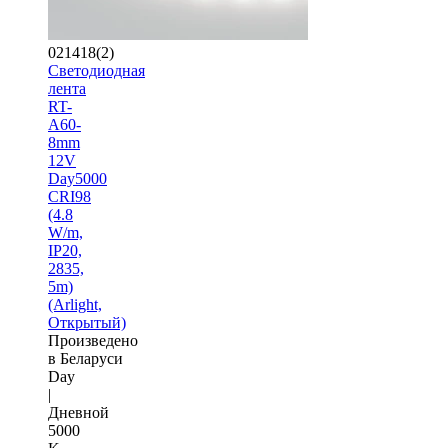
021418(2)
Светодиодная
лента
RT-
A60-
8mm
12V
Day5000
CRI98
(4.8
W/m,
IP20,
2835,
5m)
(Arlight,
Открытый)
Произведено
в Беларуси
Day
|
Дневной
5000