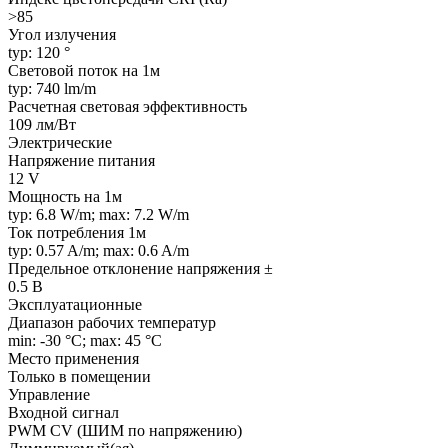
>85
Угол излучения
typ: 120 °
Световой поток на 1м
typ: 740 lm/m
Расчетная световая эффективность
109 лм/Вт
Электрические
Напряжение питания
12 V
Мощность на 1м
typ: 6.8 W/m; max: 7.2 W/m
Ток потребления 1м
typ: 0.57 A/m; max: 0.6 A/m
Предельное отклонение напряжения ±
0.5 В
Эксплуатационные
Диапазон рабочих температур
min: -30 °C; max: 45 °C
Место применения
Только в помещении
Управление
Входной сигнал
PWM СV (ШИМ по напряжению)