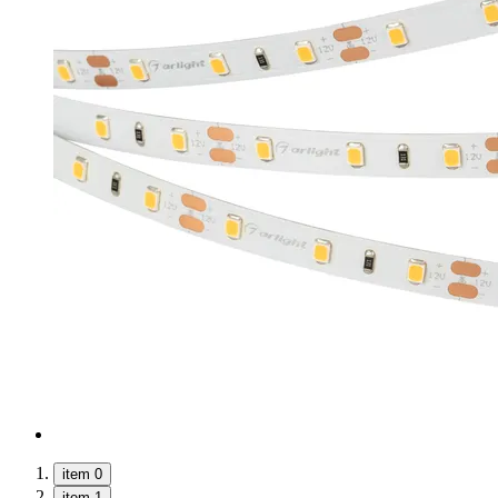
item 0
item 1