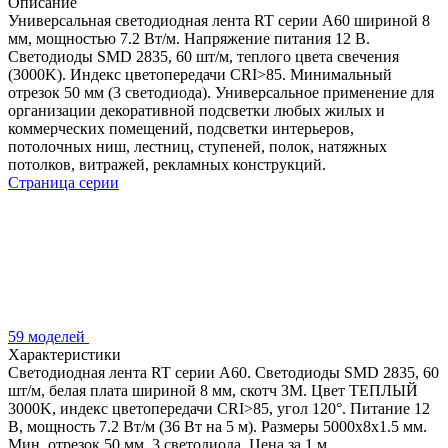
Описание
Универсальная светодиодная лента RT серии A60 шириной 8
мм, мощностью 7.2 Вт/м. Напряжение питания 12 В.
Светодиоды SMD 2835, 60 шт/м, теплого цвета свечения
(3000K). Индекс цветопередачи CRI>85. Минимальный
отрезок 50 мм (3 светодиода). Универсальное применение для
организации декоративной подсветки любых жилых и
коммерческих помещений, подсветки интерьеров,
потолочных ниш, лестниц, ступеней, полок, натяжных
потолков, витражей, рекламных конструкций.
Страница серии
59 моделей
Характеристики
Светодиодная лента RT серии A60. Светодиоды SMD 2835, 60
шт/м, белая плата шириной 8 мм, скотч 3M. Цвет ТЕПЛЫЙ
3000K, индекс цветопередачи CRI>85, угол 120°. Питание 12
В, мощность 7.2 Вт/м (36 Вт на 5 м). Размеры 5000x8x1.5 мм.
Мин. отрезок 50 мм, 3 светодиода. Цена за 1 м.