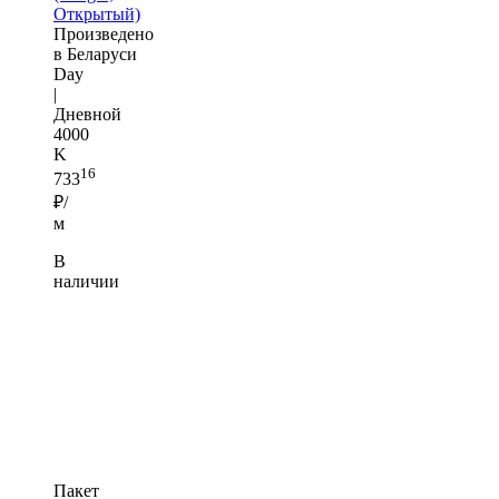
Открытый)
Произведено
в Беларуси
Day
|
Дневной
4000
K
16
733
₽/
м
В
наличии
Пакет