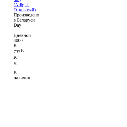
(Arlight,
Открытый)
Произведено
в Беларуси
Day
|
Дневной
4000
K
16
733
₽/
м
В
наличии