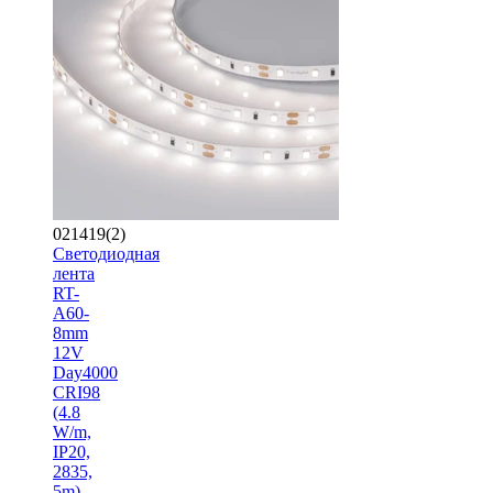
021419(2)
Светодиодная
лента
RT-
A60-
8mm
12V
Day4000
CRI98
(4.8
W/m,
IP20,
2835,
5m)