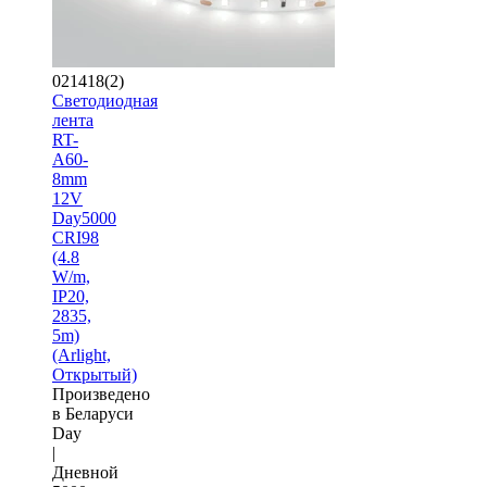
021418(2)
Светодиодная
лента
RT-
A60-
8mm
12V
Day5000
CRI98
(4.8
W/m,
IP20,
2835,
5m)
(Arlight,
Открытый)
Произведено
в Беларуси
Day
|
Дневной