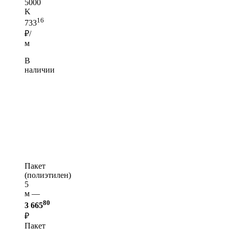
5000
K
16
733
₽/
м
В
наличии
Пакет
(полиэтилен)
5
м —
80
3 665
₽
Пакет