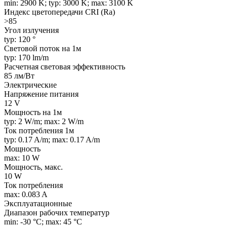
min: 2900 K; typ: 3000 K; max: 3100 K
Индекс цветопередачи CRI (Ra)
>85
Угол излучения
typ: 120 °
Световой поток на 1м
typ: 170 lm/m
Расчетная световая эффективность
85 лм/Вт
Электрические
Напряжение питания
12 V
Мощность на 1м
typ: 2 W/m; max: 2 W/m
Ток потребления 1м
typ: 0.17 A/m; max: 0.17 A/m
Мощность
max: 10 W
Мощность, макс.
10 W
Ток потребления
max: 0.083 A
Эксплуатационные
Диапазон рабочих температур
min: -30 °C; max: 45 °C