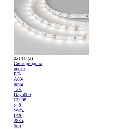
021418(2)
Светодиодная
лента
RT-
A60-
8mm
12V
Day5000
CRI98
(4.8
W/m,
IP20,
2835,
5m)