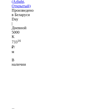
(Arlight,
Открытый)
Произведено
в Беларуси
Day
|
Дневной
5000
K
16
733
₽/
м
В
наличии