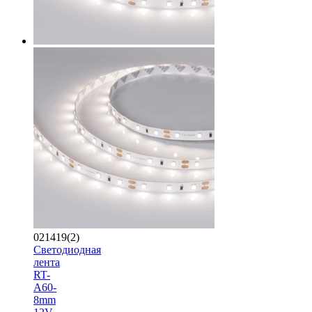
021419(2)
Светодиодная
лента
RT-
A60-
8mm