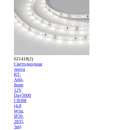
021418(2)
Светодиодная
лента
RT-
A60-
8mm
12V
Day5000
CRI98
(4.8
W/m,
IP20,
2835,
5m)