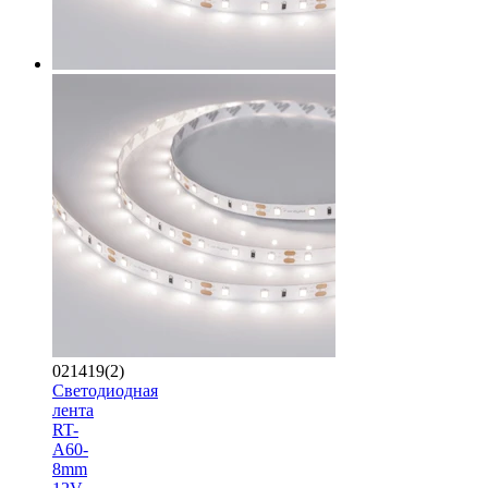
021419(2)
Светодиодная
лента
RT-
A60-
8mm