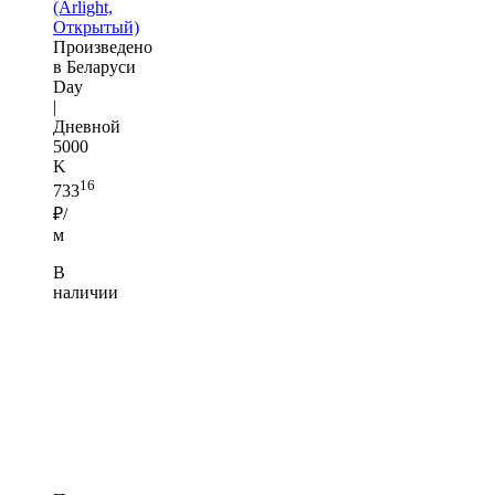
(Arlight,
Открытый)
Произведено
в Беларуси
Day
|
Дневной
5000
K
16
733
₽/
м
В
наличии