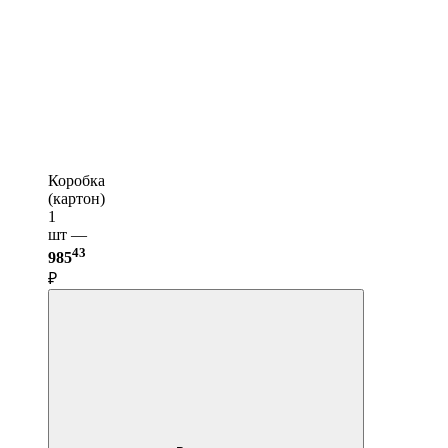
Коробка
(картон)
1
шт —
43
985
₽