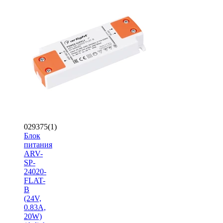
029375(1)
Блок
питания
ARV-
SP-
24020-
FLAT-
B
(24V,
0.83A,
20W)