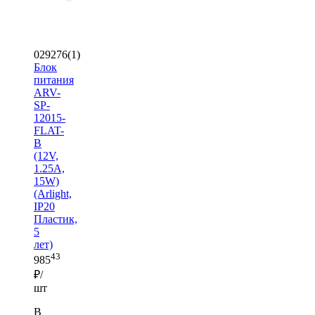
029276(1)
Блок
питания
ARV-
SP-
12015-
FLAT-
B
(12V,
1.25A,
15W)
(Arlight,
IP20
Пластик,
5
лет)
43
985
₽/
шт
В