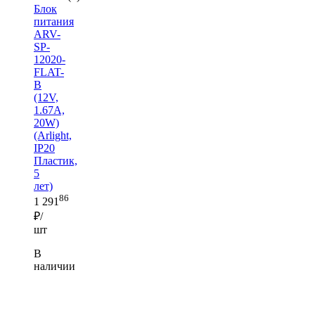
Блок
питания
ARV-
SP-
12020-
FLAT-
B
(12V,
1.67A,
20W)
(Arlight,
IP20
Пластик,
5
лет)
86
1 291
₽/
шт
В
наличии