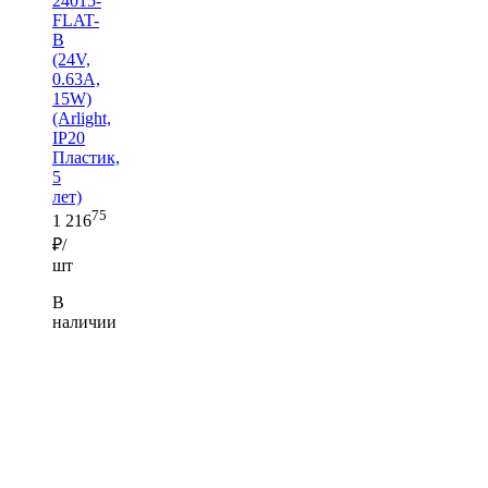
24015-
FLAT-
B
(24V,
0.63A,
15W)
(Arlight,
IP20
Пластик,
5
лет)
75
1 216
₽/
шт
В
наличии