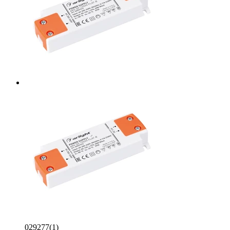
029277(1)