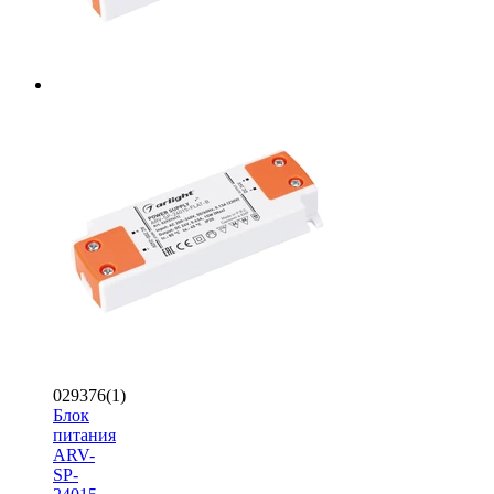
029376(1)
Блок
питания
ARV-
SP-