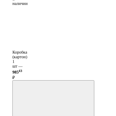
наличии
Коробка
(картон)
1
шт —
43
985
₽